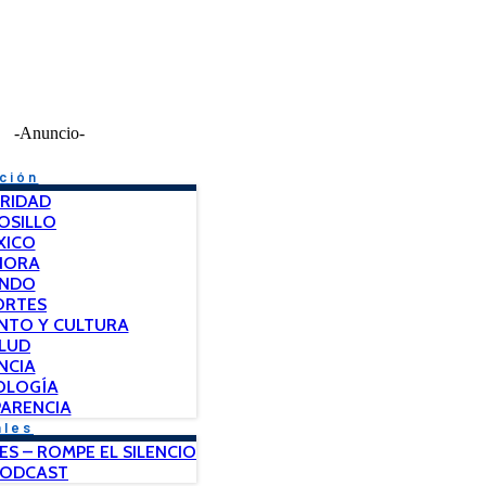
-Anuncio-
ción
RIDAD
OSILLO
XICO
NORA
NDO
ORTES
NTO Y CULTURA
LUD
NCIA
OLOGÍA
ARENCIA
ales
ES – ROMPE EL SILENCIO
PODCAST