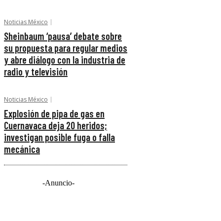
Noticias México
Sheinbaum ‘pausa’ debate sobre
su propuesta para regular medios
y abre diálogo con la industria de
radio y televisión
Noticias México
Explosión de pipa de gas en
Cuernavaca deja 20 heridos;
investigan posible fuga o falla
mecánica
-Anuncio-