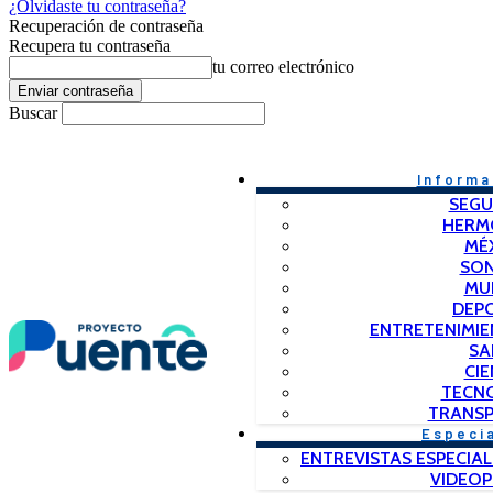
¿Olvidaste tu contraseña?
Recuperación de contraseña
Recupera tu contraseña
tu correo electrónico
Buscar
Informa
SEGU
HERM
MÉ
SO
MU
DEP
ENTRETENIMIE
SA
CIE
TECN
TRANSP
Especi
ENTREVISTAS ESPECIAL
VIDEO