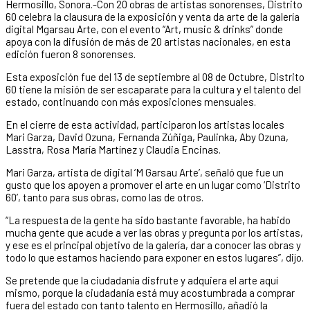
Hermosillo, Sonora.-Con 20 obras de artistas sonorenses, Distrito
60 celebra la clausura de la exposición y venta da arte de la galería
digital Mgarsau Arte, con el evento “Art, music & drinks” donde
apoya con la difusión de más de 20 artistas nacionales, en esta
edición fueron 8 sonorenses.
Esta exposición fue del 13 de septiembre al 08 de Octubre, Distrito
60 tiene la misión de ser escaparate para la cultura y el talento del
estado, continuando con más exposiciones mensuales.
En el cierre de esta actividad, participaron los artistas locales
Mari Garza, David Ozuna, Fernanda Zúñiga, Paulinka, Aby Ozuna,
Lasstra, Rosa María Martínez y Claudia Encinas.
Mari Garza, artista de digital ‘M Garsau Arte’, señaló que fue un
gusto que los apoyen a promover el arte en un lugar como ‘Distrito
60’, tanto para sus obras, como las de otros.
“La respuesta de la gente ha sido bastante favorable, ha habido
mucha gente que acude a ver las obras y pregunta por los artistas,
y ese es el principal objetivo de la galería, dar a conocer las obras y
todo lo que estamos haciendo para exponer en estos lugares”, dijo.
Se pretende que la ciudadanía disfrute y adquiera el arte aquí
mismo, porque la ciudadanía está muy acostumbrada a comprar
fuera del estado con tanto talento en Hermosillo, añadió la