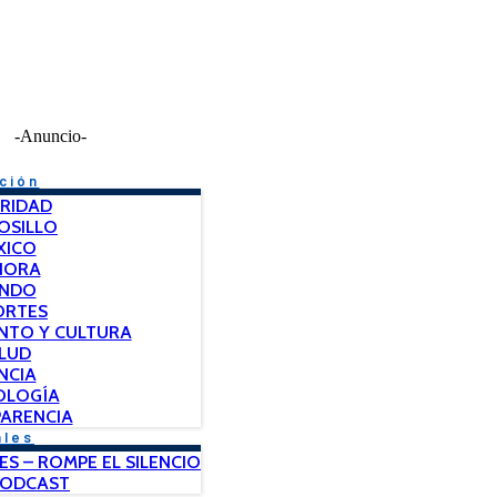
-Anuncio-
ción
RIDAD
OSILLO
XICO
NORA
NDO
ORTES
NTO Y CULTURA
LUD
NCIA
OLOGÍA
ARENCIA
ales
ES – ROMPE EL SILENCIO
PODCAST