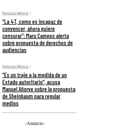
Noticias México
“La 4T, como es incapaz de
convencer, ahora quiere
censurar”: Maru Campos alerta
sobre propuesta de derechos de
audiencias
Noticias México
“Es un traje a la medida de un
Estado autoritario”, acusa
Manuel Añorve sobre la propuesta
de Sheinbaum para regular
medios
-Anuncio-