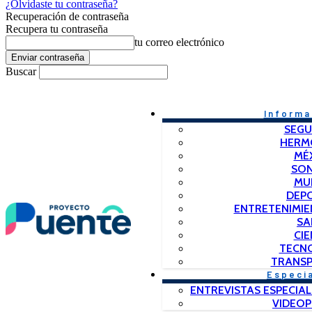
¿Olvidaste tu contraseña?
Recuperación de contraseña
Recupera tu contraseña
tu correo electrónico
Buscar
Informa
SEGU
HERM
MÉ
SO
MU
DEP
ENTRETENIMIE
SA
CIE
TECN
TRANSP
Especi
ENTREVISTAS ESPECIAL
VIDEO