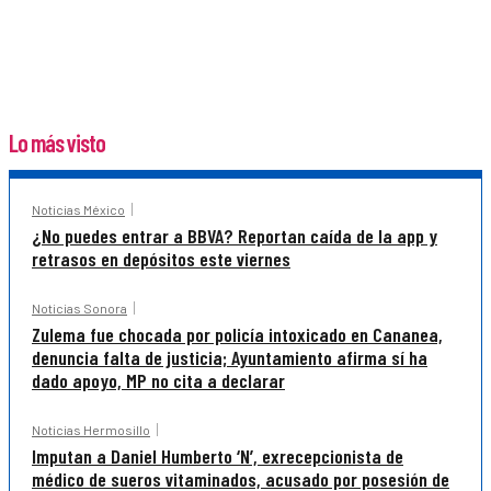
Lo más visto
Noticias México
¿No puedes entrar a BBVA? Reportan caída de la app y
retrasos en depósitos este viernes
Noticias Sonora
Zulema fue chocada por policía intoxicado en Cananea,
denuncia falta de justicia; Ayuntamiento afirma sí ha
dado apoyo, MP no cita a declarar
Noticias Hermosillo
Imputan a Daniel Humberto ‘N’, exrecepcionista de
médico de sueros vitaminados, acusado por posesión de