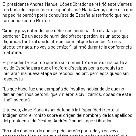
El presidente Andrés Manuel López Obrador se refirió este viernes
a la burla del expresidente español José María Aznar, quien dijo que
no pediría perdón por la conquista de España al territorio que hoy
se conoce como México.
“Amor y paz, entender que debemos perdonar. No olvidar, pero
perdonar. Es un acto de humildad ofrecer perdón, es un acto que
dignifica, tanto al que lo ofrece como al que lo recibe. No nos
afecta en nada, no voy a polemizar”, afirmó durante la conferencia
matutina.
El presidente recordó que “en su momento” se envió una carta al
rey de España para que ofreciera disculpas por la conquista e
iniciara “una nueva etapa de reconciliación”, pero esta quedó sin
respuesta.
“Lo que hubo fue una campaña de insultos hablando de que no
debían pedirnos perdón, que vinieron a civilizarnos, cosas de este
tipo”, aseguró.
El jueves, José María Aznar defendió la hispanidad frente al
‘indigenismo’ e ironizó sobre el origen del nombre y de los apellidos
del presidente de México, Andrés Manuel López Obrador.
“En esta época en la que se pide perdón por todo yo no voy a
engrosar las filas de los que piden perdón, no lo voy a hacer”, dijo