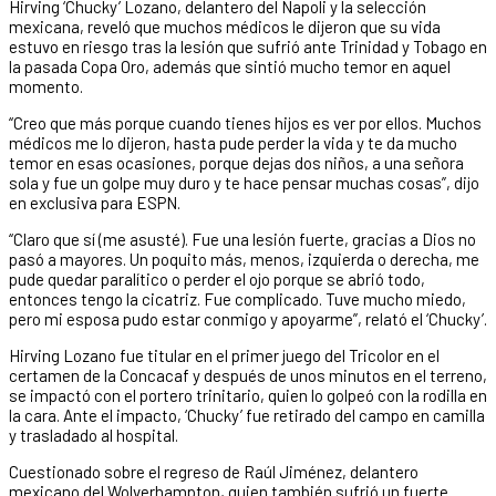
Hirving ‘Chucky’ Lozano, delantero del Napoli y la selección
mexicana, reveló que muchos médicos le dijeron que su vida
estuvo en riesgo tras la lesión que sufrió ante Trinidad y Tobago en
la pasada Copa Oro, además que sintió mucho temor en aquel
momento.
“Creo que más porque cuando tienes hijos es ver por ellos. Muchos
médicos me lo dijeron, hasta pude perder la vida y te da mucho
temor en esas ocasiones, porque dejas dos niños, a una señora
sola y fue un golpe muy duro y te hace pensar muchas cosas”, dijo
en exclusiva para ESPN.
“Claro que sí (me asusté). Fue una lesión fuerte, gracias a Dios no
pasó a mayores. Un poquito más, menos, izquierda o derecha, me
pude quedar paralítico o perder el ojo porque se abrió todo,
entonces tengo la cicatriz. Fue complicado. Tuve mucho miedo,
pero mi esposa pudo estar conmigo y apoyarme”, relató el ‘Chucky’.
Hirving Lozano fue titular en el primer juego del Tricolor en el
certamen de la Concacaf y después de unos minutos en el terreno,
se impactó con el portero trinitario, quien lo golpeó con la rodilla en
la cara. Ante el impacto, ‘Chucky’ fue retirado del campo en camilla
y trasladado al hospital.
Cuestionado sobre el regreso de Raúl Jiménez, delantero
mexicano del Wolverhampton, quien también sufrió un fuerte