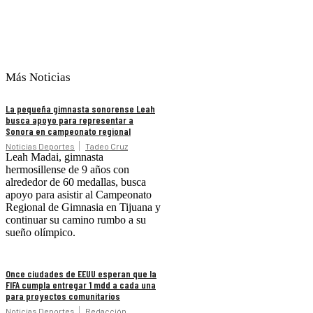
Más Noticias
La pequeña gimnasta sonorense Leah
busca apoyo para representar a
Sonora en campeonato regional
Noticias Deportes
Tadeo Cruz
Leah Madai, gimnasta
hermosillense de 9 años con
alrededor de 60 medallas, busca
apoyo para asistir al Campeonato
Regional de Gimnasia en Tijuana y
continuar su camino rumbo a su
sueño olímpico.
Once ciudades de EEUU esperan que la
FIFA cumpla entregar 1 mdd a cada una
para proyectos comunitarios
Noticias Deportes
Redacción