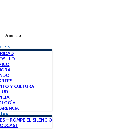
-Anuncio-
ción
RIDAD
OSILLO
XICO
NORA
NDO
ORTES
NTO Y CULTURA
LUD
NCIA
OLOGÍA
ARENCIA
ales
ES – ROMPE EL SILENCIO
PODCAST