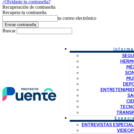
¿Olvidaste tu contraseña?
Recuperación de contraseña
Recupera tu contraseña
tu correo electrónico
Buscar
Informa
SEGU
HERM
MÉ
SO
MU
DEP
ENTRETENIMIE
SA
CIE
TECN
TRANSP
Especi
ENTREVISTAS ESPECIAL
VIDEO