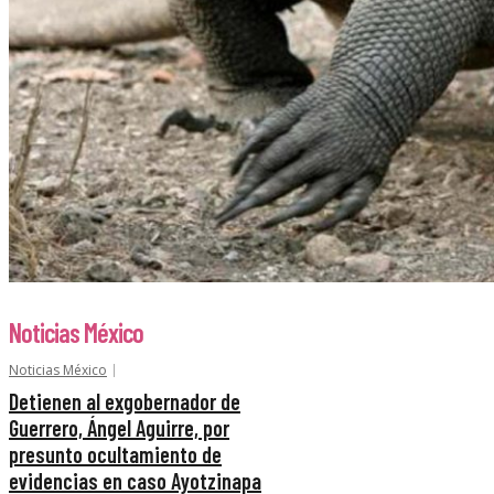
Noticias México
Noticias México
Detienen al exgobernador de
Guerrero, Ángel Aguirre, por
presunto ocultamiento de
evidencias en caso Ayotzinapa