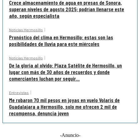
Crece almacenamiento de agua en presas de Sonora,
superan niveles de agosto 2025; podrían llenarse este
año, según especialista
Noticias Hermosillo
Pronóstico del clima en Hermosillo: estas son las
posibilidades de lluvia para este miércoles
Noticias Hermosillo
De la gloria al olvido: Plaza Satélite de Hermosillo, un
lugar con más de 30 años de recuerdos y donde
comerciantes luchan por seguir...
Entrevistas
Me robaron 70 mil pesos en joyas en vuelo Volaris de
Guadalajara a Hermosillo, solo me ofrecen 2 mil de
recompensa, denuncia joven
-Anuncio-