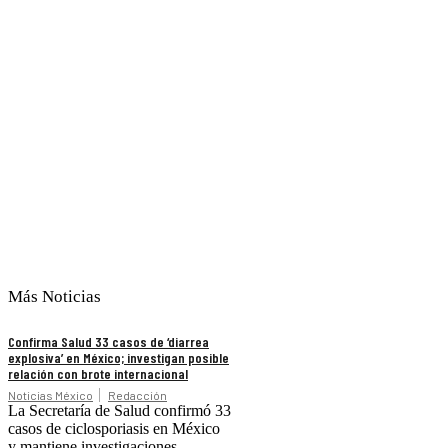
Más Noticias
Confirma Salud 33 casos de ‘diarrea
explosiva’ en México; investigan posible
relación con brote internacional
Noticias México
Redacción
La Secretaría de Salud confirmó 33
casos de ciclosporiasis en México
y mantiene investigaciones