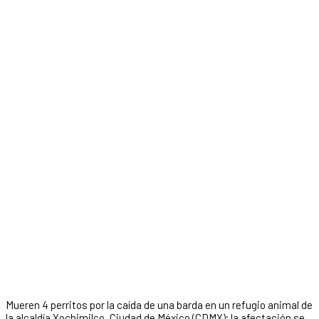
Mueren 4 perritos por la caída de una barda en un refugio animal de
la alcaldía Xochimilco, Ciudad de México (CDMX); la afectación se