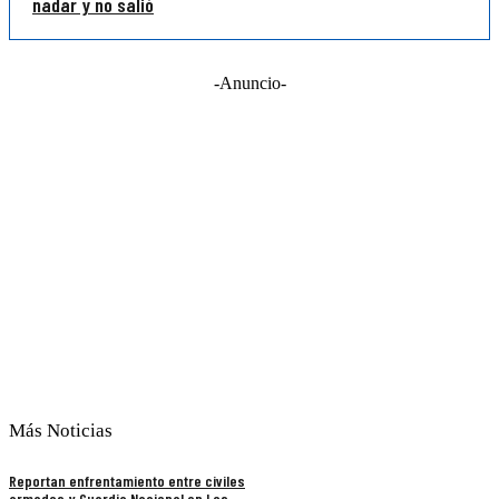
nadar y no salió
-Anuncio-
Más Noticias
Reportan enfrentamiento entre civiles
armados y Guardia Nacional en Los