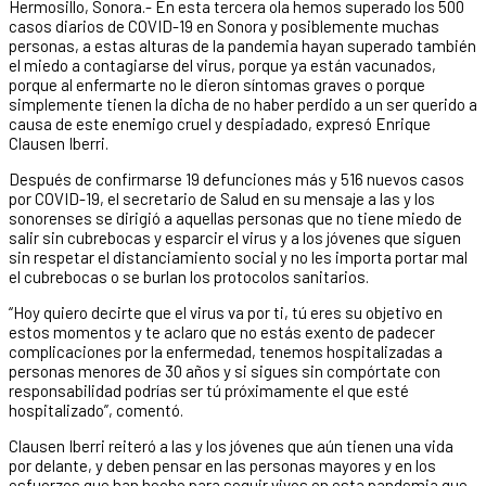
Hermosillo, Sonora.- En esta tercera ola hemos superado los 500
casos diarios de COVID-19 en Sonora y posiblemente muchas
personas, a estas alturas de la pandemia hayan superado también
el miedo a contagiarse del virus, porque ya están vacunados,
porque al enfermarte no le dieron síntomas graves o porque
simplemente tienen la dicha de no haber perdido a un ser querido a
causa de este enemigo cruel y despiadado, expresó Enrique
Clausen Iberri.
Después de confirmarse 19 defunciones más y 516 nuevos casos
por COVID-19, el secretario de Salud en su mensaje a las y los
sonorenses se dirigió a aquellas personas que no tiene miedo de
salir sin cubrebocas y esparcir el virus y a los jóvenes que siguen
sin respetar el distanciamiento social y no les importa portar mal
el cubrebocas o se burlan los protocolos sanitarios.
“Hoy quiero decirte que el virus va por ti, tú eres su objetivo en
estos momentos y te aclaro que no estás exento de padecer
complicaciones por la enfermedad, tenemos hospitalizadas a
personas menores de 30 años y si sigues sin compórtate con
responsabilidad podrías ser tú próximamente el que esté
hospitalizado”, comentó.
Clausen Iberri reiteró a las y los jóvenes que aún tienen una vida
por delante, y deben pensar en las personas mayores y en los
esfuerzos que han hecho para seguir vivos en esta pandemia que