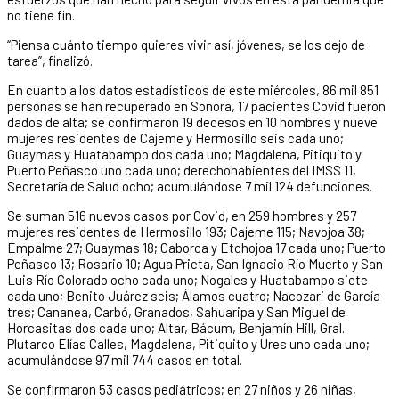
no tiene fin.
“Piensa cuánto tiempo quieres vivir así, jóvenes, se los dejo de
tarea”, finalizó.
En cuanto a los datos estadísticos de este miércoles, 86 mil 851
personas se han recuperado en Sonora, 17 pacientes Covid fueron
dados de alta; se confirmaron 19 decesos en 10 hombres y nueve
mujeres residentes de Cajeme y Hermosillo seis cada uno;
Guaymas y Huatabampo dos cada uno; Magdalena, Pitiquito y
Puerto Peñasco uno cada uno; derechohabientes del IMSS 11,
Secretaría de Salud ocho; acumulándose 7 mil 124 defunciones.
Se suman 516 nuevos casos por Covid, en 259 hombres y 257
mujeres residentes de Hermosillo 193; Cajeme 115; Navojoa 38;
Empalme 27; Guaymas 18; Caborca y Etchojoa 17 cada uno; Puerto
Peñasco 13; Rosario 10; Agua Prieta, San Ignacio Río Muerto y San
Luis Río Colorado ocho cada uno; Nogales y Huatabampo siete
cada uno; Benito Juárez seis; Álamos cuatro; Nacozari de García
tres; Cananea, Carbó, Granados, Sahuaripa y San Miguel de
Horcasitas dos cada uno; Altar, Bácum, Benjamín Hill, Gral.
Plutarco Elías Calles, Magdalena, Pitiquito y Ures uno cada uno;
acumulándose 97 mil 744 casos en total.
Se confirmaron 53 casos pediátricos; en 27 niños y 26 niñas,