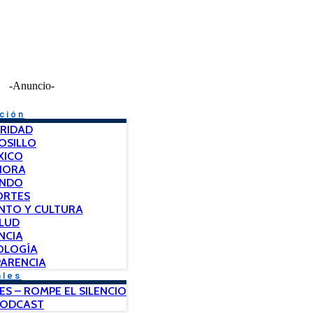
-Anuncio-
ción
RIDAD
OSILLO
XICO
NORA
NDO
ORTES
NTO Y CULTURA
LUD
NCIA
OLOGÍA
ARENCIA
ales
ES – ROMPE EL SILENCIO
PODCAST