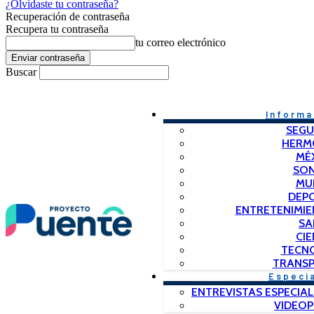
¿Olvidaste tu contraseña?
Recuperación de contraseña
Recupera tu contraseña
tu correo electrónico
Buscar
Informa
SEGU
HERM
MÉ
SO
MU
DEP
ENTRETENIMIE
SA
CIE
TECN
TRANSP
Especi
ENTREVISTAS ESPECIAL
VIDEO