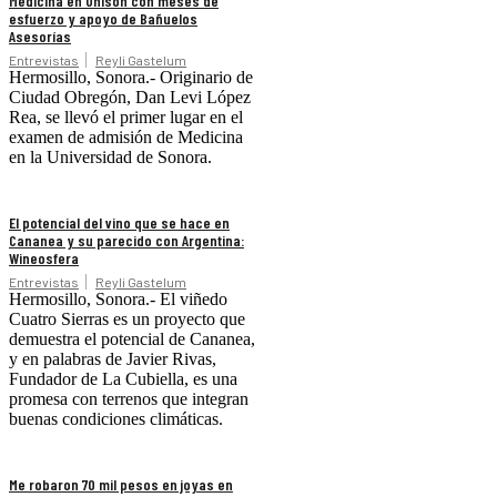
Medicina en Unison con meses de
esfuerzo y apoyo de Bañuelos
Asesorías
Entrevistas
Reyli Gastelum
Hermosillo, Sonora.- Originario de
Ciudad Obregón, Dan Levi López
Rea, se llevó el primer lugar en el
examen de admisión de Medicina
en la Universidad de Sonora.
El potencial del vino que se hace en
Cananea y su parecido con Argentina:
Wineosfera
Entrevistas
Reyli Gastelum
Hermosillo, Sonora.- El viñedo
Cuatro Sierras es un proyecto que
demuestra el potencial de Cananea,
y en palabras de Javier Rivas,
Fundador de La Cubiella, es una
promesa con terrenos que integran
buenas condiciones climáticas.
Me robaron 70 mil pesos en joyas en