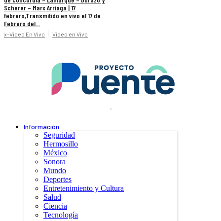
Scherer – Marx Arriaga | 17
febrero,Transmitido en vivo el 17 de
Febrero del...
x-Video En Vivo
Video en Vivo
.
Información
Seguridad
Hermosillo
México
Sonora
Mundo
Deportes
Entretenimiento y Cultura
Salud
Ciencia
Tecnología