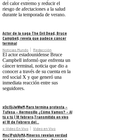
del calor extremo y reducir el
riesgo de afectaciones a la salud
durante la temporada de verano.
Actor de la saga The Evil Dead, Bruce
Campbell, revela que padece cáncer
terminal
Noticias Mundo
Redacción
El actor estadounidense Bruce
Campbell informó que enfrenta un
cáncer terminal, noticia que dio a
conocer a través de su cuenta en la
red social X y que generó una
inmediata reacción entre sus
seguidores.
xOclSjJwWwM,Marx termina protesta –
Tufesa – Hermosillo ¿Cómo Vamos? – Al
tú x tú | 18 febrero,Transmitido en vivo
el 18 de Febrero del...
x-Video En Vivo
Video en Vivo
Mnc1PgbXyMA,Mineros revelan verdad
de Concordia – Lamarque – Durazo y