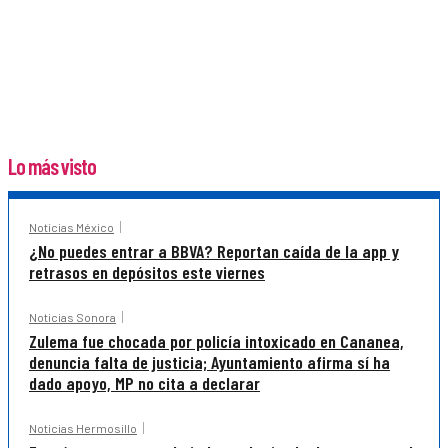
Lo más visto
Noticias México
¿No puedes entrar a BBVA? Reportan caída de la app y
retrasos en depósitos este viernes
Noticias Sonora
Zulema fue chocada por policía intoxicado en Cananea,
denuncia falta de justicia; Ayuntamiento afirma sí ha
dado apoyo, MP no cita a declarar
Noticias Hermosillo