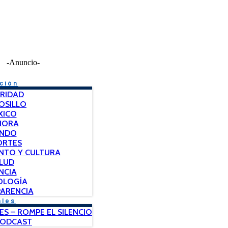
-Anuncio-
ción
RIDAD
OSILLO
XICO
NORA
NDO
ORTES
NTO Y CULTURA
LUD
NCIA
OLOGÍA
ARENCIA
ales
ES – ROMPE EL SILENCIO
PODCAST