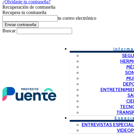
¿Olvidaste tu contraseña?
Recuperación de contraseña
Recupera tu contraseña
tu correo electrónico
Buscar
Informa
SEGU
HERM
MÉ
SO
MU
DEP
ENTRETENIMIE
SA
CIE
TECN
TRANSP
Especi
ENTREVISTAS ESPECIAL
VIDEO