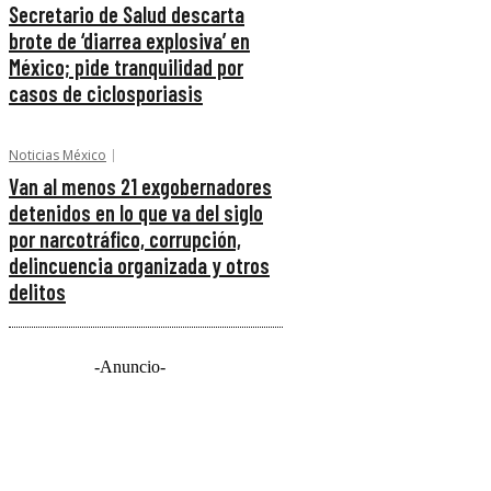
Secretario de Salud descarta
brote de ‘diarrea explosiva’ en
México; pide tranquilidad por
casos de ciclosporiasis
Noticias México
Van al menos 21 exgobernadores
detenidos en lo que va del siglo
por narcotráfico, corrupción,
delincuencia organizada y otros
delitos
-Anuncio-