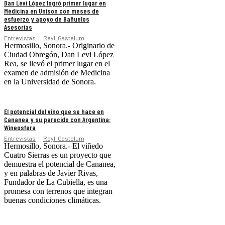
Dan Levi López logró primer lugar en
Medicina en Unison con meses de
esfuerzo y apoyo de Bañuelos
Asesorías
Entrevistas
Reyli Gastelum
Hermosillo, Sonora.- Originario de
Ciudad Obregón, Dan Levi López
Rea, se llevó el primer lugar en el
examen de admisión de Medicina
en la Universidad de Sonora.
El potencial del vino que se hace en
Cananea y su parecido con Argentina:
Wineosfera
Entrevistas
Reyli Gastelum
Hermosillo, Sonora.- El viñedo
Cuatro Sierras es un proyecto que
demuestra el potencial de Cananea,
y en palabras de Javier Rivas,
Fundador de La Cubiella, es una
promesa con terrenos que integran
buenas condiciones climáticas.