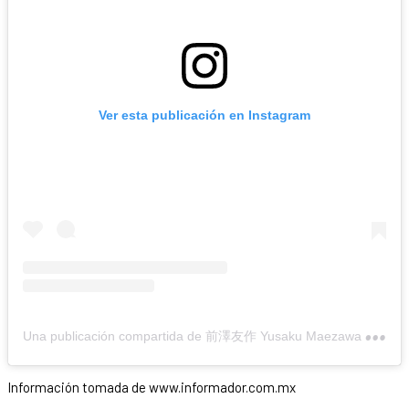
Ver esta publicación en Instagram
U
na publicación compartida de 前澤友作 Yusaku Maezawa (MZ) (@yusaku2020)
Información tomada de www.informador.com.mx