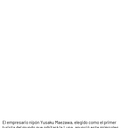
El empresario nipón Yusaku Maezawa, elegido como el primer
turista del mundo que orbitará la Luna, anunció este miércoles