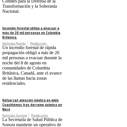
Comités para la Defensa de la
Transformación y la Soberanía
Nacional.
Incendio forestal obliga a evacuar a
más de 20 mil personas en Columbia
Británica
Noticias Mundo
Redacción
Un incendio forestal de rápida
propagación obligó a más de 20
mil personas a evacuar durante la
noche del 8 de agosto en
comunidades de Columbia
Británica, Canadá, ante el avance
de las llamas hacia zonas
residenciales.
Refuerzan atención médica en ejido
Cuauhtémoc tras derrame químico en
Naco
Noticias Sonora
Redacción
La Secretaría de Salud Pública de
Sonora mantiene un operativo de