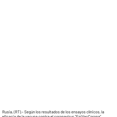
Rusia, (RT).– Según los resultados de los ensayos clínicos, la
eficacia de la vacuna contra el coronavirus “EpiVacCorona”,