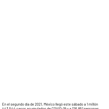
En el segundo día de 2021, México llegó este sábado a 1 millón
443,544 casos acumulados de COVID-19 y a 126,851 personas