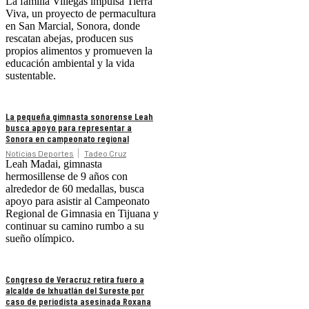
La familia Villegas impulsa Tierra
Viva, un proyecto de permacultura
en San Marcial, Sonora, donde
rescatan abejas, producen sus
propios alimentos y promueven la
educación ambiental y la vida
sustentable.
La pequeña gimnasta sonorense Leah
busca apoyo para representar a
Sonora en campeonato regional
Noticias Deportes
Tadeo Cruz
Leah Madai, gimnasta
hermosillense de 9 años con
alrededor de 60 medallas, busca
apoyo para asistir al Campeonato
Regional de Gimnasia en Tijuana y
continuar su camino rumbo a su
sueño olímpico.
Congreso de Veracruz retira fuero a
alcalde de Ixhuatlán del Sureste por
caso de periodista asesinada Roxana