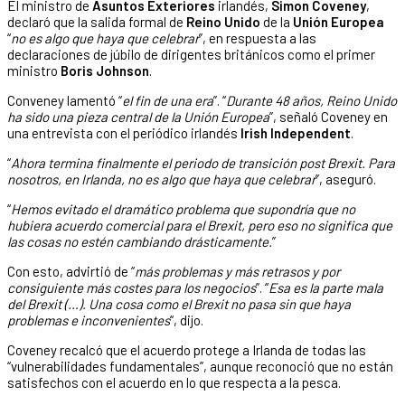
El ministro de
Asuntos Exteriores
irlandés,
Simon Coveney
,
declaró que la salida formal de
Reino Unido
de la
Unión Europea
“
no es algo que haya que celebrar
”, en respuesta a las
declaraciones de júbilo de dirigentes británicos como el primer
ministro
Boris Johnson
.
Conveney lamentó “
el fin de una era
”. “
Durante 48 años, Reino Unido
ha sido una pieza central de la Unión Europea
”, señaló Coveney en
una entrevista con el periódico irlandés
Irish Independent
.
“
Ahora termina finalmente el periodo de transición post Brexit. Para
nosotros, en Irlanda, no es algo que haya que celebrar
”, aseguró.
“
Hemos evitado el dramático problema que supondría que no
hubiera acuerdo comercial para el Brexit, pero eso no significa que
las cosas no estén cambiando drásticamente.
”
Con esto, advirtió de “
más problemas y más retrasos y por
consiguiente más costes para los negocios
”. “
Esa es la parte mala
del Brexit (…). Una cosa como el Brexit no pasa sin que haya
problemas e inconvenientes
“, dijo.
Coveney recalcó que el acuerdo protege a Irlanda de todas las
“vulnerabilidades fundamentales”, aunque reconoció que no están
satisfechos con el acuerdo en lo que respecta a la pesca.