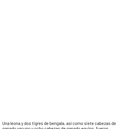
Una leona y dos tigres de bengala, así como siete cabezas de
ganado vacuno y ocho cabezas de ganado equino, fueron