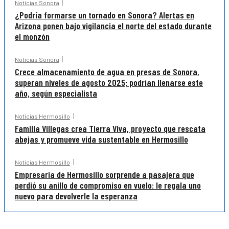
Noticias Sonora
¿Podría formarse un tornado en Sonora? Alertas en
Arizona ponen bajo vigilancia el norte del estado durante
el monzón
Noticias Sonora
Crece almacenamiento de agua en presas de Sonora,
superan niveles de agosto 2025; podrían llenarse este
año, según especialista
Noticias Hermosillo
Familia Villegas crea Tierra Viva, proyecto que rescata
abejas y promueve vida sustentable en Hermosillo
Noticias Hermosillo
Empresaria de Hermosillo sorprende a pasajera que
perdió su anillo de compromiso en vuelo: le regala uno
nuevo para devolverle la esperanza