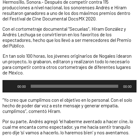
Hermosillo, Sonora.- Después de competir contra 115
producciones a nivel nacional, los sonorenses Andrés e Hiram
resultaron ganadores a uno de los dos máximos premios dentro
del Festival de Cine Documental DocsMX 2020.
Con el cortometraje documental “Secuelas”, Hiram González y
Andrés Lechuga se convirtieron en los favoritos de los
espectadores, hecho que los llevó a ser merecedores del Premio
del Público.
En tan solo 100 horas, los jóvenes originarios de Nogales idearon
un proyecto, lo grabaron, editaron y realizaron todo lo necesario
para competir contra otros cortometrajes de diferentes lugares
de México.
Reproductor
00:00
00:00
de
audio
“Yo creo que cumplimos con el objetivo en lo personal. Con el solo
hecho de poder dar voz a este mensaje y generar empatía,
cumplimos”, comentó Hiram.
Por su parte, Andrés agregó “el haberme aventado a hacer cine, lo
cual me encanta como espectador, ya me hacía sentir tranquilo
pero dije ‘si vamos a hacerlo, lo haremos bien’ y nos aventamos.