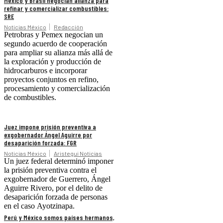
México y Brasil negocian alianza para
refinar y comercializar combustibles:
SRE
Noticias México
Redacción
Petrobras y Pemex negocian un
segundo acuerdo de cooperación
para ampliar su alianza más allá de
la exploración y producción de
hidrocarburos e incorporar
proyectos conjuntos en refino,
procesamiento y comercialización
de combustibles.
Juez impone prisión preventiva a
exgobernador Ángel Aguirre por
desaparición forzada: FGR
Noticias México
Aristegui Noticias
Un juez federal determinó imponer
la prisión preventiva contra el
exgobernador de Guerrero, Ángel
Aguirre Rivero, por el delito de
desaparición forzada de personas
en el caso Ayotzinapa.
Perú y México somos países hermanos,