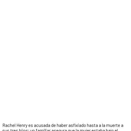
Rachel Henry es acusada de haber asfixiado hasta a la muerte a
sus tres hijos; un familiar asegura que la mujer estaba bajo el