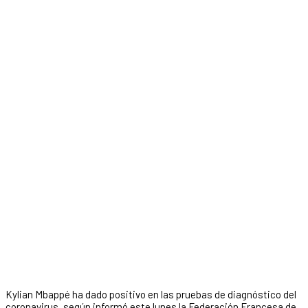
Kylian Mbappé ha dado positivo en las pruebas de diagnóstico del
coronavirus, según informó este lunes la Federación Francesa de