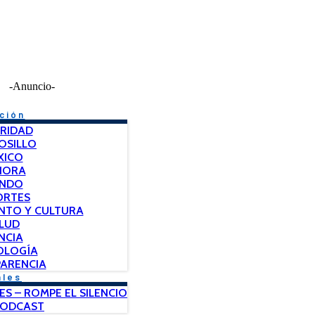
-Anuncio-
ción
RIDAD
OSILLO
XICO
NORA
NDO
ORTES
NTO Y CULTURA
LUD
NCIA
OLOGÍA
ARENCIA
ales
ES – ROMPE EL SILENCIO
PODCAST