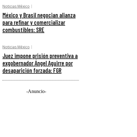
Noticias México
México y Brasil negocian alianza
para refinar y comercializar
combustibles: SRE
Noticias México
Juez impone prisión preventiva a
exgobernador Ángel Aguirre por
desaparición forzada: FGR
-Anuncio-