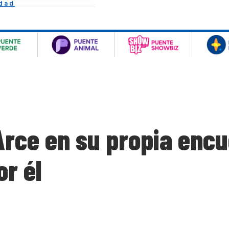
idad
rce en su propia encu
r él