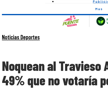
Public
Mas
Noticias Deportes
Noquean al Travieso A
49% que no votaría po