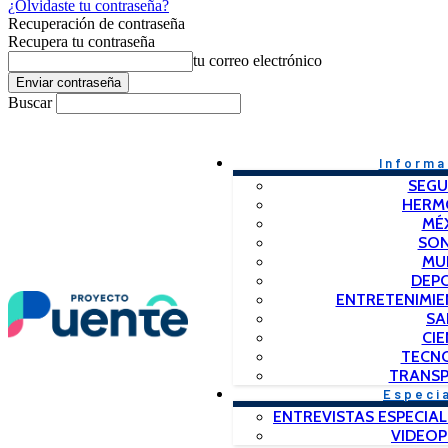
¿Olvidaste tu contraseña?
Recuperación de contraseña
Recupera tu contraseña
tu correo electrónico
Buscar
Informa
SEGU
HERM
MÉ
SO
MU
DEP
ENTRETENIMIE
SA
CIE
TECN
TRANSP
Especi
ENTREVISTAS ESPECIAL
VIDEO