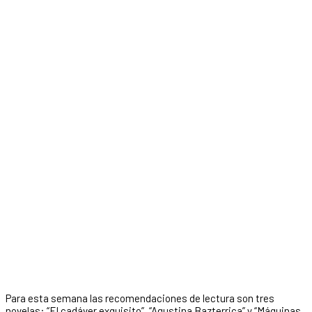
Para esta semana las recomendaciones de lectura son tres
novelas: “El cadáver exquisito”, “Agustina Bazterrica” y “Máquinas