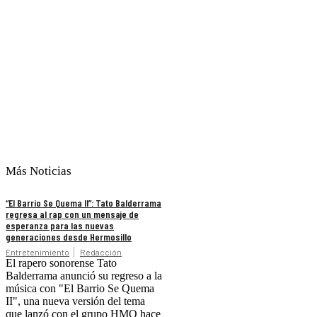
Más Noticias
“El Barrio Se Quema II”: Tato Balderrama
regresa al rap con un mensaje de
esperanza para las nuevas
generaciones desde Hermosillo
Entretenimiento
Redacción
El rapero sonorense Tato
Balderrama anunció su regreso a la
música con "El Barrio Se Quema
II", una nueva versión del tema
que lanzó con el grupo HMO hace