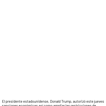
El presidente estadounidense, Donald Trump, autorizó este jueves
sanciones económicas así como ampliar las restricciones de