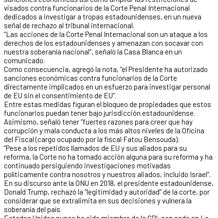
visados contra funcionarios de la Corte Penal Internacional
dedicados a investigar a tropas estadounidenses, en un nueva
señal de rechazo al tribunal internacional.
“Las acciones de la Corte Penal Internacional son un ataque a los
derechos de los estadounidenses y amenazan con socavar con
nuestra soberanía nacional”, señaló la Casa Blanca en un
comunicado.
Como consecuencia, agregó la nota, “el Presidente ha autorizado
sanciones económicas contra funcionarios de la Corte
directamente implicados en un esfuerzo para investigar personal
de EU sin el consentimiento de EU”.
Entre estas medidas figuran el bloqueo de propiedades que estos
funcionarios puedan tener bajo jurisdicción estadounidense.
Asimismo, señaló tener “fuertes razones para creer que hay
corrupción y mala conducta a los más altos niveles de la Oficina
del Fiscal (cargo ocupado por la fiscal Fatou Bensouda).
“Pese a los repetidos llamados de EU y sus aliados para su
reforma, la Corte no ha tomado acción alguna para su reforma y ha
continuado persiguiendo investigaciones motivadas
políticamente contra nosotros y nuestros aliados, incluido Israel”.
En su discurso ante la ONU en 2018, el presidente estadounidense,
Donald Trump, rechazó la “legitimidad y autoridad” de la corte, por
considerar que se extralimita en sus decisiones y vulnera la
soberanía del país.
Estados Unidos nunca ha sido miembro de la CPI, con sede en La