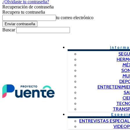
¿Olvidaste tu contraseña?
Recuperación de contraseña
Recupera tu contraseña
tu correo electrónico
Buscar
Informa
SEGU
HERM
MÉ
SO
MU
DEP
ENTRETENIMIE
SA
CIE
TECN
TRANSP
Especi
ENTREVISTAS ESPECIAL
VIDEO