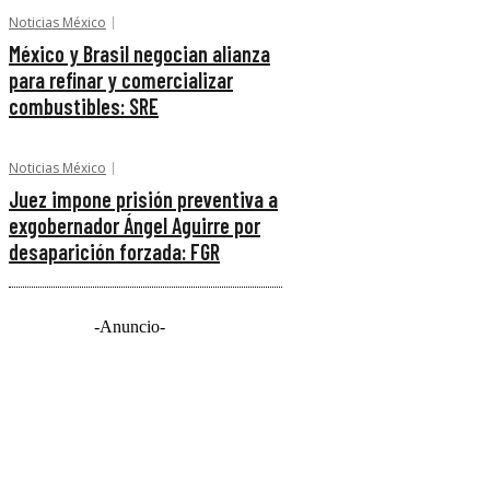
Noticias México
México y Brasil negocian alianza
para refinar y comercializar
combustibles: SRE
Noticias México
Juez impone prisión preventiva a
exgobernador Ángel Aguirre por
desaparición forzada: FGR
-Anuncio-