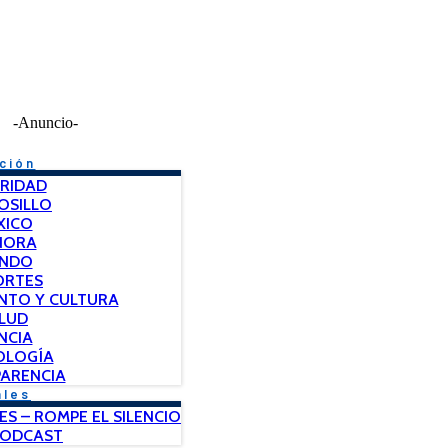
-Anuncio-
ción
RIDAD
OSILLO
XICO
NORA
NDO
ORTES
NTO Y CULTURA
LUD
NCIA
OLOGÍA
ARENCIA
ales
ES – ROMPE EL SILENCIO
PODCAST