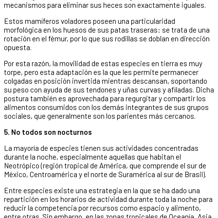
mecanismos para eliminar sus heces son exactamente iguales.
Estos mamíferos voladores poseen una particularidad
morfológica en los huesos de sus patas traseras: se trata de una
rotación en el fémur, por lo que sus rodillas se doblan en dirección
opuesta.
Por esta razón, la movilidad de estas especies en tierra es muy
torpe, pero esta adaptación es la que les permite permanecer
colgadas en posición invertida mientras descansan, soportando
su peso con ayuda de sus tendones y uñas curvas y afiladas. Dicha
postura también es aprovechada para regurgitar y compartir los
alimentos consumidos con los demás integrantes de sus grupos
sociales, que generalmente son los parientes más cercanos.
5. No todos son nocturnos
La mayoría de especies tienen sus actividades concentradas
durante la noche, especialmente aquellas que habitan el
Neotrópico (región tropical de América, que comprende el sur de
México, Centroamérica y el norte de Suramérica al sur de Brasil).
Entre especies existe una estrategia en la que se ha dado una
repartición en los horarios de actividad durante toda la noche para
reducir la competencia por recursos como espacio y alimento,
entre otras. Sin embargo, en las zonas tropicales de Oceanía, Asia