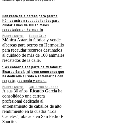
Con venta de albercas para perros,
Mónica Astrain recauda fondos para
cuidar a más de 100 animales
rescatados en Hermosillo
Puente Animal
Tadeo Cruz
Mónica Astarain fabrica y vende
albercas para perros en Hermosillo
para recaudar recursos destinados
al cuidado de más de 100 animales
rescatados de la calle.
“Los caballos son parte de mi familia”:
Ricardo García, el joven sonorense que
ha dedicado su vida a entrenarlos con
respeto, paciencia y amor...
Puente Animal
Guillermo Saucedo
A sus 30 años, Ricardo García ha
consolidado una carrera
profesional dedicada al
entrenamiento de caballos de alto
rendimiento en la cuadra "Los
Cadetes", ubicada en San Pedro El
Saucito.