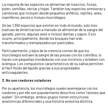
La mayoría de las especies se alimentan de insectos, frutas,
polen, semillas, néctar y hojas. También hay especies omnívoras y
carnívoras que incluyen desde pequeños anfibios, reptiles, aves,
mamíferos, peces e incluso murciélagos.
De las 1.300 especies que existen en todo el mundo, solo tres
(nativas de América) son a menudo se alimentan de la sangre del
ganado, perros, algunas aves e incluso dantas y sapos. Esto
ocurre, principalmente, donde los bosques han sido
transformados y reemplazados por pastizales.
Particularmente, y lejos de la creencia común de que los
murciélagos extraen la sangre de las presas con los colmillos, lo
hacen con pequeñas mordeduras con sus incisivos y la beben con
la lengua. Los compuestos característicos de su saliva permiten
el fácil fluido del líquido gracias a sus propiedades
anticoagulantes.
3. No son roedores voladores
Por su apariencia, los murciélagos suelen asemejarse con los
roedores y por ello son popularmente descritos como “ratones que
vuelan”. Sin embargo, ambos grupos tienen estructuras
anatómicas diferenciales y una historia evolutiva distinta.