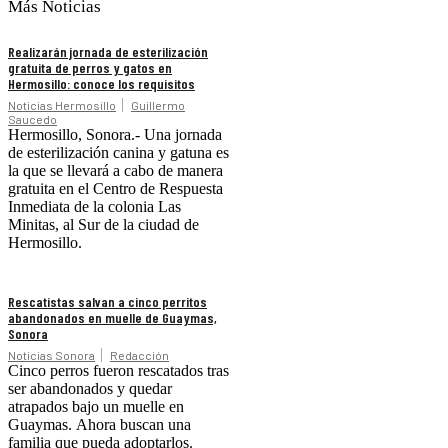
Más Noticias
Realizarán jornada de esterilización
gratuita de perros y gatos en
Hermosillo: conoce los requisitos
Noticias Hermosillo
Guillermo
Saucedo
Hermosillo, Sonora.- Una jornada
de esterilización canina y gatuna es
la que se llevará a cabo de manera
gratuita en el Centro de Respuesta
Inmediata de la colonia Las
Minitas, al Sur de la ciudad de
Hermosillo.
Rescatistas salvan a cinco perritos
abandonados en muelle de Guaymas,
Sonora
Noticias Sonora
Redacción
Cinco perros fueron rescatados tras
ser abandonados y quedar
atrapados bajo un muelle en
Guaymas. Ahora buscan una
familia que pueda adoptarlos.