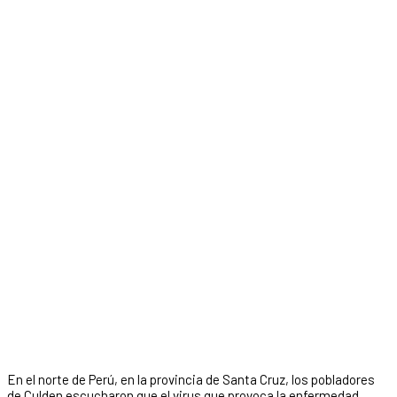
En el norte de Perú, en la provincia de Santa Cruz, los pobladores
de Culden escucharon que el virus que provoca la enfermedad