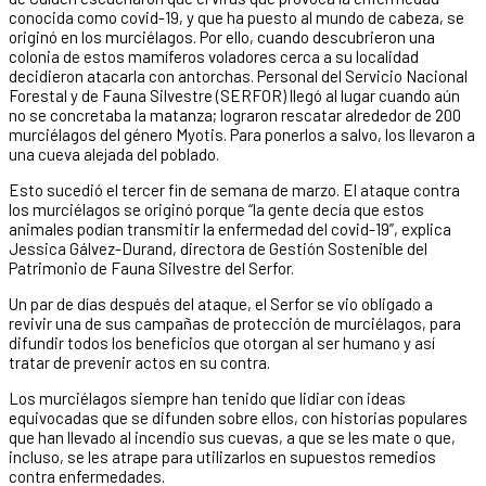
conocida como covid-19, y que ha puesto al mundo de cabeza, se
originó en los murciélagos. Por ello, cuando descubrieron una
colonia de estos mamíferos voladores cerca a su localidad
decidieron atacarla con antorchas. Personal del Servicio Nacional
Forestal y de Fauna Silvestre (SERFOR) llegó al lugar cuando aún
no se concretaba la matanza; lograron rescatar alrededor de 200
murciélagos del género Myotis. Para ponerlos a salvo, los llevaron a
una cueva alejada del poblado.
Esto sucedió el tercer fin de semana de marzo. El ataque contra
los murciélagos se originó porque “la gente decía que estos
animales podían transmitir la enfermedad del covid-19”, explica
Jessica Gálvez-Durand, directora de Gestión Sostenible del
Patrimonio de Fauna Silvestre del Serfor.
Un par de días después del ataque, el Serfor se vio obligado a
revivir una de sus campañas de protección de murciélagos, para
difundir todos los beneficios que otorgan al ser humano y así
tratar de prevenir actos en su contra.
Los murciélagos siempre han tenido que lidiar con ideas
equivocadas que se difunden sobre ellos, con historias populares
que han llevado al incendio sus cuevas, a que se les mate o que,
incluso, se les atrape para utilizarlos en supuestos remedios
contra enfermedades.