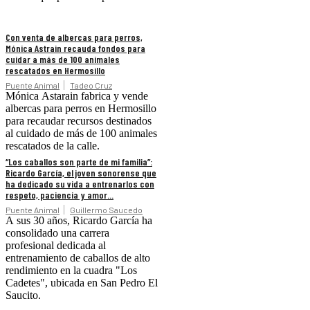
Con venta de albercas para perros,
Mónica Astrain recauda fondos para
cuidar a más de 100 animales
rescatados en Hermosillo
Puente Animal
Tadeo Cruz
Mónica Astarain fabrica y vende
albercas para perros en Hermosillo
para recaudar recursos destinados
al cuidado de más de 100 animales
rescatados de la calle.
“Los caballos son parte de mi familia”:
Ricardo García, el joven sonorense que
ha dedicado su vida a entrenarlos con
respeto, paciencia y amor...
Puente Animal
Guillermo Saucedo
A sus 30 años, Ricardo García ha
consolidado una carrera
profesional dedicada al
entrenamiento de caballos de alto
rendimiento en la cuadra "Los
Cadetes", ubicada en San Pedro El
Saucito.