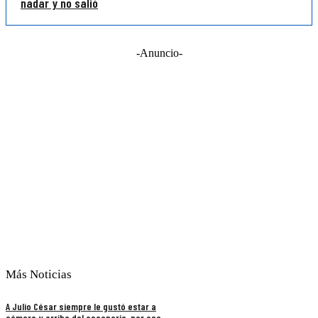
nadar y no salió
-Anuncio-
Más Noticias
A Julio César siempre le gustó estar a
cámara y arriba del escenario, por eso