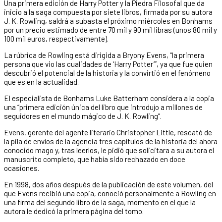
Una primera edición de Harry Potter y la Piedra Filosofal que da
inicio a la saga compuesta por siete libros, firmada por su autora
J. K. Rowling, saldrá a subasta el próximo miércoles en Bonhams
por un precio estimado de entre 70 mil y 90 mil libras (unos 80 mil y
100 mil euros, respectivamente).
La rúbrica de Rowling está dirigida a Bryony Evens, “la primera
persona que vio las cualidades de ‘Harry Potter’”, ya que fue quien
descubrió el potencial de la historia y la convirtió en el fenómeno
que es en la actualidad.
El especialista de Bonhams Luke Batterham considera a la copia
una “primera edición única del libro que introdujo a millones de
seguidores en el mundo mágico de J. K. Rowling”.
Evens, gerente del agente literario Christopher Little, rescató de
la pila de envíos de la agencia tres capítulos de la historia del ahora
conocido mago y, tras leerlos, le pidió que solicitara a su autora el
manuscrito completo, que había sido rechazado en doce
ocasiones.
En 1998, dos años después de la publicación de este volumen, del
que Evens recibió una copia, conoció personalmente a Rowling en
una firma del segundo libro de la saga, momento en el que la
autora le dedicó la primera página del tomo.