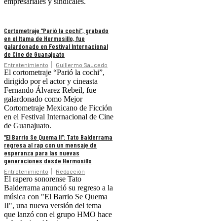
empresariales y sindicales.
Cortometraje “Parió la cochi”, grabado
en el Itama de Hermosillo, fue
galardonado en Festival Internacional
de Cine de Guanajuato
Entretenimiento
Guillermo Saucedo
El cortometraje “Parió la cochi”,
dirigido por el actor y cineasta
Fernando Álvarez Rebeil, fue
galardonado como Mejor
Cortometraje Mexicano de Ficción
en el Festival Internacional de Cine
de Guanajuato.
“El Barrio Se Quema II”: Tato Balderrama
regresa al rap con un mensaje de
esperanza para las nuevas
generaciones desde Hermosillo
Entretenimiento
Redacción
El rapero sonorense Tato
Balderrama anunció su regreso a la
música con "El Barrio Se Quema
II", una nueva versión del tema
que lanzó con el grupo HMO hace