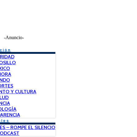
-Anuncio-
ción
RIDAD
OSILLO
XICO
NORA
NDO
ORTES
NTO Y CULTURA
LUD
NCIA
OLOGÍA
ARENCIA
ales
ES – ROMPE EL SILENCIO
PODCAST