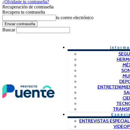
¿Olvidaste tu contraseña?
Recuperación de contraseña
Recupera tu contraseña
tu correo electrónico
Buscar
Informa
SEGU
HERM
MÉ
SO
MU
DEP
ENTRETENIMIE
SA
CIE
TECN
TRANSP
Especi
ENTREVISTAS ESPECIAL
VIDEO