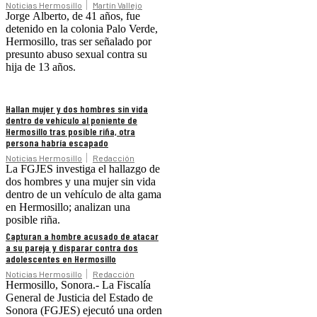
Noticias Hermosillo
Martín Vallejo
Jorge Alberto, de 41 años, fue
detenido en la colonia Palo Verde,
Hermosillo, tras ser señalado por
presunto abuso sexual contra su
hija de 13 años.
Hallan mujer y dos hombres sin vida
dentro de vehículo al poniente de
Hermosillo tras posible riña, otra
persona habría escapado
Noticias Hermosillo
Redacción
La FGJES investiga el hallazgo de
dos hombres y una mujer sin vida
dentro de un vehículo de alta gama
en Hermosillo; analizan una
posible riña.
Capturan a hombre acusado de atacar
a su pareja y disparar contra dos
adolescentes en Hermosillo
Noticias Hermosillo
Redacción
Hermosillo, Sonora.- La Fiscalía
General de Justicia del Estado de
Sonora (FGJES) ejecutó una orden