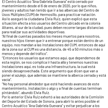
El Centro Acuático “Ana Gabriela Guevara” está cerrado por
mantenimiento desde el 6 de enero de 2020, por lo que niños,
jóvenes y adultos han tenido que ir a las albercas del Centro de
Usos Múltiples (CUM) de Hermosillo, para practicar natación.
Así lo aseguró la ciudadana Elvia Ruiz, quien explicó que esta
situación afecta a los usuarios del Centro ubicado en la colonia
Altares, al sur de la ciudad, pues deben recorrer largas distancias
para realizar sus actividades deportivas.
“Al final de cuentas pasados los meses muertos para nosotros,
nuestros hijos tienen que ir a entrenar porque están dentro de un
equipo, nos mandan a las instalaciones del CUM, entonces de aquí
de la zona sur al CUM es una distancia, de 45 a 50 minutos más o
menos y depende del tráfico”.
“Entonces los usuarios que estamos aquí, que dependemos de
esta región, se nos complica ir hasta allá y tenemos nuestras
instalaciones aquí, es toda una infraestructura, la cual está
siendo desaprovechada. Este argumento que dicen que van a
poner el azulejo, que además se mantiene la alberca cerrada y está
vacía”.
“No hay personal alrededor que esté haciendo avances de este
mantenimiento, instalación o algo y a final de cuentas terminan
pintándolo”, abundó Elvia Ruiz.
Por lo anterior Elvia Ruiz exhortó a las autoridades de la Comisión
del Deporte del Estado de Sonora, para abrir lo antes posible el
Centro Acuático “Ana Gabriela Guevara” y evitar perjudicar a los