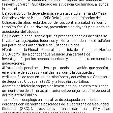
Preventivo Varonil Sur, ubicado en la Alcaldía Xochimilco, al sur de
la capital.
De acuerdo con la dependencia, se trata de Luis Fernando Meza
González y Victor Manuel Félix Beltrán, ambos originarios de
Culiacán, Sinaloa, recluidos por delitos contra la salud; así como
también Yael Osuna Navarro, proveniente de Nayarit y acusado de
asociación delictuosa.
En un comunicado, señaló que los procesos penales de éstos se
llevaban ante juzgados federales y existe una orden de extradición
por parte de las autoridades de Estados Unidos.
Mientras que la Fiscalía General de Justicia de la Ciudad de México
(FGJ-CdMx) dio a conocer que ya inició una carpeta de
investigación por los hechos ocurridos y se encuentra en curso las
indagaciones.
Al interior del penal se activó el protocolo de evasión, que consiste
en el cierre de accesos y salidas, así como la búsqueda y
verificación de reos en las instalaciones y dar aviso a la Secretaria
de Seguridad Ciudadana (SSC) y la Fiscalía capitalina.
Además de iniciar la carpeta de investigación, se está realizando
un monitoreo de cámaras al interior del penal junto con el personal
del Ministerio Público.
También se desplegó un operativo de búsqueda en colonias
cercanas con elementos policiacos de la Secretaría de Seguridad
Ciudadana (SSC). A su vez, se revisaron las cámaras del C5 y se las
autoridades federales fueron notificadas del hecho.