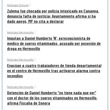
Noticias Sonora
Zulema fue chocada por policía intoxicado en Cananea,
denuncia falta de justicia; Ayuntamiento afirma sí ha
dado apoyo, MP no cita a declarar
Noticias Hermosillo
Imputan a Daniel Humberto ‘N’, exrecepcionista de
médico de sueros vitaminados, acusado por posesión de
droga en Hermosillo
Noticias Hermosillo
Evacúan a cuatro trabajadores de tienda departamental
en el centro de Hermosillo tras activarse alarma contra
incendios
Noticias Hermosillo
Detención de Daniel Humberto “no tiene nada que ver”
con el doctor de los sueros vitaminados en Hermosillo,
afirma Fiscalía de Sonora