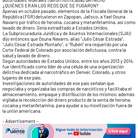
¿QUIÉNES ERAN LOS REOS QUE SE FUGARON?
Apenas en octubre pasado, elementos de la Fiscalía General de la
República (FGR) detuvieron en Zapopan, Jalisco, a Yael Osuna
Navarro por tráfico de heroína, cocaína y metanfetamina, así como
lavado de dinero. Sería extraditado a Estados Unidos.
La Subprocuraduría Jurídica y de Asuntos Internacionales (SJAI)
dijo entonces que Osuna Navarro, alias “Julio César Estrada”,
“Julio César Estrada Montaño”, o “Rubén” era requerido por una
Corte Federal de Colorado por asociación delictuosa, contra la
salud y lavado de dinero.
Según autoridades de Estados Unidos, entre los años 2013 y 2014,
fue identificado como líder de una célula de una organización
delictiva dedicada al narcotráfico en Denver, Colorado, y otros
lugares de ese país.
Investigaciones de autoridades de ese país señalan que
negociaba y organizaba las compras de narcóticos y facilitaba el
almacenamiento, empaque y distribución de los mismos; además
vigilaba la recolección del dinero producto de la venta de heroína,
cocaína y metanfetamina, para ayudar a su movilización fuera de
la unión americana.
- Advertisement -