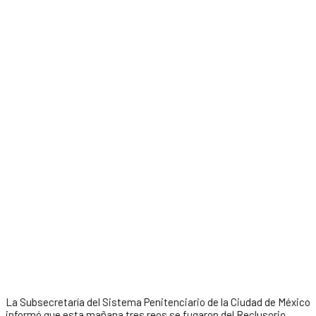
La Subsecretaría del Sistema Penitenciario de la Ciudad de México
informó que esta mañana tres reos se fugaron del Reclusorio