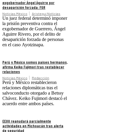
exgobernador Ángel Aguirre por
desaparición forzada: FGR
Noticias México
Aristegui Noticias
Un juez federal determinó imponer
la prisión preventiva contra el
exgobernador de Guerrero, Ángel
Aguirre Rivero, por el delito de
desaparición forzada de personas
en el caso Ayotzinapa.
Perú y México somos países hermanos,
afirma Keiko Fujimori tras restablecer
relaciones
Noticias México
Redacción
Perú y México restablecieron
relaciones diplomáticas tras el
salvoconducto otorgado a Betssy
Chávez. Keiko Fujimori destacó el
acuerdo entre ambos países.
EEUU reanudará parcialmente
actividades en Michoacán tras alerta
de seguridad