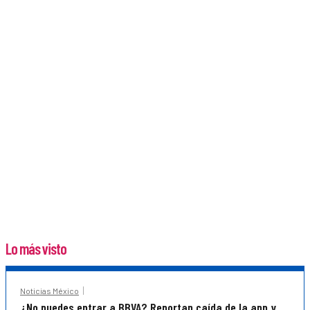
Lo más visto
Noticias México
¿No puedes entrar a BBVA? Reportan caída de la app y