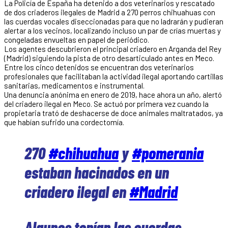
La Policía de España ha detenido a dos veterinarios y rescatado
de dos criaderos ilegales de Madrid a 270 perros chihuahuas con
las cuerdas vocales diseccionadas para que no ladrarán y pudieran
alertar a los vecinos, localizando incluso un par de crías muertas y
congeladas envueltas en papel de periódico.
Los agentes descubrieron el principal criadero en Arganda del Rey
(Madrid) siguiendo la pista de otro desarticulado antes en Meco.
Entre los cinco detenidos se encuentran dos veterinarios
profesionales que facilitaban la actividad ilegal aportando cartillas
sanitarias, medicamentos e instrumental.
Una denuncia anónima en enero de 2019, hace ahora un año, alertó
del criadero ilegal en Meco. Se actuó por primera vez cuando la
propietaria trató de deshacerse de doce animales maltratados, ya
que habían sufrido una cordectomía.
270
#chihuahua
y
#pomerania
estaban hacinados en un
criadero ilegal en
#Madrid
Algunos tenían las cuerdas