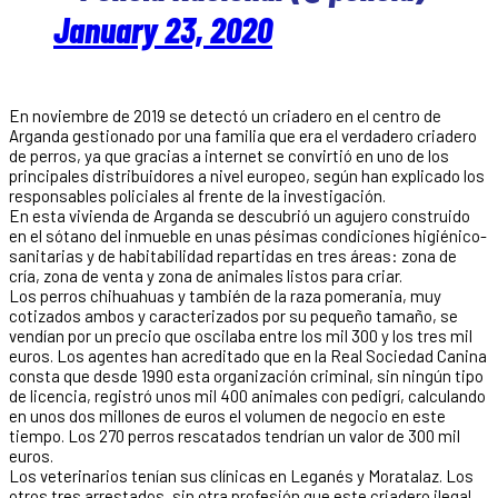
January 23, 2020
En noviembre de 2019 se detectó un criadero en el centro de
Arganda gestionado por una familia que era el verdadero criadero
de perros, ya que gracias a internet se convirtió en uno de los
principales distribuidores a nivel europeo, según han explicado los
responsables policiales al frente de la investigación.
En esta vivienda de Arganda se descubrió un agujero construido
en el sótano del inmueble en unas pésimas condiciones higiénico-
sanitarias y de habitabilidad repartidas en tres áreas: zona de
cría, zona de venta y zona de animales listos para criar.
Los perros chihuahuas y también de la raza pomerania, muy
cotizados ambos y caracterizados por su pequeño tamaño, se
vendían por un precio que oscilaba entre los mil 300 y los tres mil
euros. Los agentes han acreditado que en la Real Sociedad Canina
consta que desde 1990 esta organización criminal, sin ningún tipo
de licencia, registró unos mil 400 animales con pedigrí, calculando
en unos dos millones de euros el volumen de negocio en este
tiempo. Los 270 perros rescatados tendrían un valor de 300 mil
euros.
Los veterinarios tenían sus clínicas en Leganés y Moratalaz. Los
otros tres arrestados, sin otra profesión que este criadero ilegal,