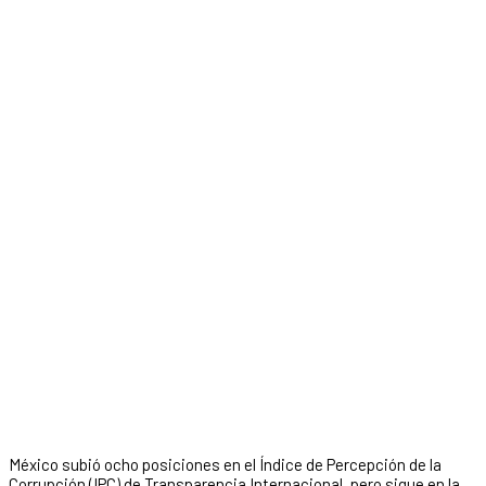
México subió ocho posiciones en el Índice de Percepción de la
Corrupción (IPC) de Transparencia Internacional, pero sigue en la