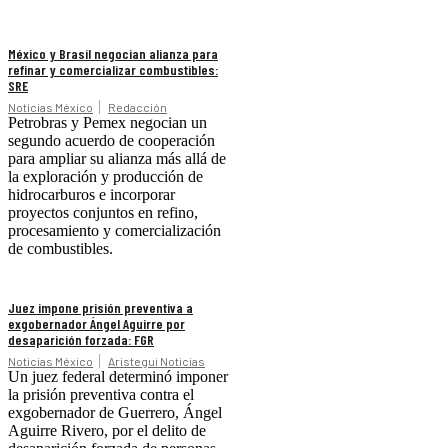
México y Brasil negocian alianza para
refinar y comercializar combustibles:
SRE
Noticias México
Redacción
Petrobras y Pemex negocian un
segundo acuerdo de cooperación
para ampliar su alianza más allá de
la exploración y producción de
hidrocarburos e incorporar
proyectos conjuntos en refino,
procesamiento y comercialización
de combustibles.
Juez impone prisión preventiva a
exgobernador Ángel Aguirre por
desaparición forzada: FGR
Noticias México
Aristegui Noticias
Un juez federal determinó imponer
la prisión preventiva contra el
exgobernador de Guerrero, Ángel
Aguirre Rivero, por el delito de