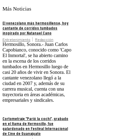
Más Noticias
El venezolano más hermosillense, hoy
cantante de corridos tumbados
inspirado por Natanael Cano
Entretenimiento
Redacción
Hermosillo, Sonora.- Juan Carlos
Capobianco, conocido como 'Capo
El Inmortal', se ha abierto camino
en la escena de los corridos
tumbados en Hermosillo luego de
casi 20 años de vivir en Sonora. El
cantante venezolano llegó a la
ciudad en 2007 y, además de su
carrera musical, cuenta con una
trayectoria en áreas académicas,
empresariales y sindicales.
Cortometraje “Parió la cochi”, grabado
en el Itama de Hermosillo, fue
galardonado en Festival Internacional
de Cine de Guanajuato