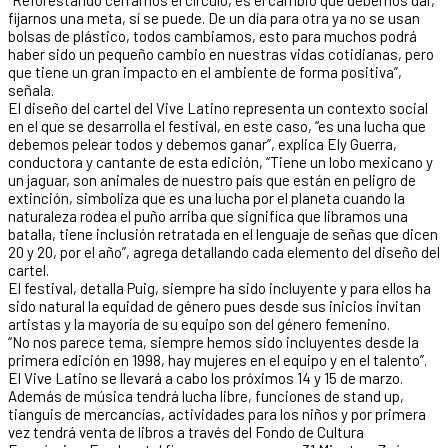
fijarnos una meta, sí se puede. De un día para otra ya no se usan
bolsas de plástico, todos cambiamos, esto para muchos podrá
haber sido un pequeño cambio en nuestras vidas cotidianas, pero
que tiene un gran impacto en el ambiente de forma positiva”,
señala.
El diseño del cartel del Vive Latino representa un contexto social
en el que se desarrolla el festival, en este caso, “es una lucha que
debemos pelear todos y debemos ganar”, explica Ely Guerra,
conductora y cantante de esta edición, “Tiene un lobo mexicano y
un jaguar, son animales de nuestro país que están en peligro de
extinción, simboliza que es una lucha por el planeta cuando la
naturaleza rodea el puño arriba que significa que libramos una
batalla, tiene inclusión retratada en el lenguaje de señas que dicen
20 y 20, por el año”, agrega detallando cada elemento del diseño del
cartel.
El festival, detalla Puig, siempre ha sido incluyente y para ellos ha
sido natural la equidad de género pues desde sus inicios invitan
artistas y la mayoría de su equipo son del género femenino.
“No nos parece tema, siempre hemos sido incluyentes desde la
primera edición en 1998, hay mujeres en el equipo y en el talento”.
El Vive Latino se llevará a cabo los próximos 14 y 15 de marzo.
Además de música tendrá lucha libre, funciones de stand up,
tianguis de mercancías, actividades para los niños y por primera
vez tendrá venta de libros a través del Fondo de Cultura