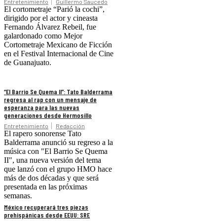
Entretenimiento
Guillermo Saucedo
El cortometraje “Parió la cochi”,
dirigido por el actor y cineasta
Fernando Álvarez Rebeil, fue
galardonado como Mejor
Cortometraje Mexicano de Ficción
en el Festival Internacional de Cine
de Guanajuato.
“El Barrio Se Quema II”: Tato Balderrama
regresa al rap con un mensaje de
esperanza para las nuevas
generaciones desde Hermosillo
Entretenimiento
Redacción
El rapero sonorense Tato
Balderrama anunció su regreso a la
música con "El Barrio Se Quema
II", una nueva versión del tema
que lanzó con el grupo HMO hace
más de dos décadas y que será
presentada en las próximas
semanas.
México recuperará tres piezas
prehispánicas desde EEUU: SRE