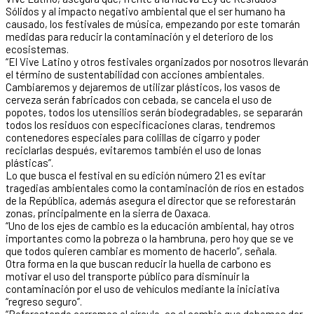
Sólidos y al impacto negativo ambiental que el ser humano ha
causado, los festivales de música, empezando por este tomarán
medidas para reducir la contaminación y el deterioro de los
ecosistemas.
“El Vive Latino y otros festivales organizados por nosotros llevarán
el término de sustentabilidad con acciones ambientales.
Cambiaremos y dejaremos de utilizar plásticos, los vasos de
cerveza serán fabricados con cebada, se cancela el uso de
popotes, todos los utensilios serán biodegradables, se separarán
todos los residuos con especificaciones claras, tendremos
contenedores especiales para colillas de cigarro y poder
reciclarlas después, evitaremos también el uso de lonas
plásticas”.
Lo que busca el festival en su edición número 21 es evitar
tragedias ambientales como la contaminación de ríos en estados
de la República, además asegura el director que se reforestarán
zonas, principalmente en la sierra de Oaxaca.
“Uno de los ejes de cambio es la educación ambiental, hay otros
importantes como la pobreza o la hambruna, pero hoy que se ve
que todos quieren cambiar es momento de hacerlo”, señala.
Otra forma en la que buscan reducir la huella de carbono es
motivar el uso del transporte público para disminuir la
contaminación por el uso de vehículos mediante la iniciativa
“regreso seguro”.
“Reforestando cerramos el círculo, es el cambio que debemos dar,