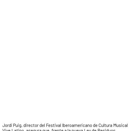
Jordi Puig, director del Festival Iberoamericano de Cultura Musical
Vive Latino, asegura que, frente a la nueva Ley de Residuos