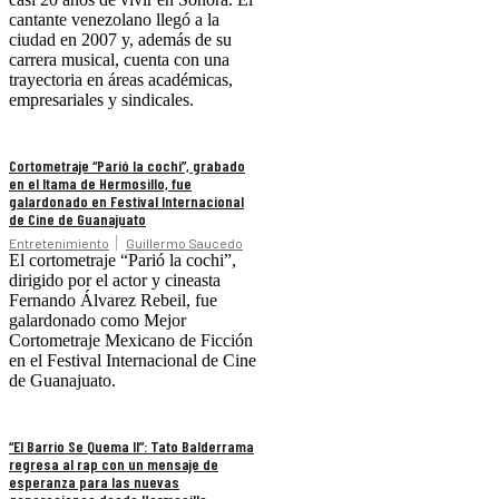
cantante venezolano llegó a la
ciudad en 2007 y, además de su
carrera musical, cuenta con una
trayectoria en áreas académicas,
empresariales y sindicales.
Cortometraje “Parió la cochi”, grabado
en el Itama de Hermosillo, fue
galardonado en Festival Internacional
de Cine de Guanajuato
Entretenimiento
Guillermo Saucedo
El cortometraje “Parió la cochi”,
dirigido por el actor y cineasta
Fernando Álvarez Rebeil, fue
galardonado como Mejor
Cortometraje Mexicano de Ficción
en el Festival Internacional de Cine
de Guanajuato.
“El Barrio Se Quema II”: Tato Balderrama
regresa al rap con un mensaje de
esperanza para las nuevas