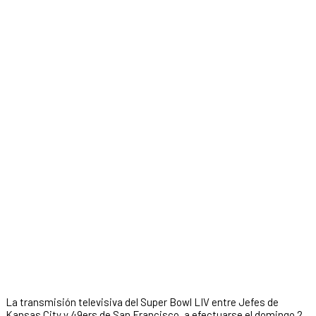
La transmisión televisiva del Super Bowl LIV entre Jefes de
Kansas City y 49ers de San Francisco, a efectuarse el domingo 2