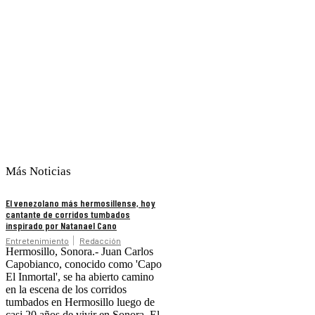
Más Noticias
El venezolano más hermosillense, hoy
cantante de corridos tumbados
inspirado por Natanael Cano
Entretenimiento
Redacción
Hermosillo, Sonora.- Juan Carlos
Capobianco, conocido como 'Capo
El Inmortal', se ha abierto camino
en la escena de los corridos
tumbados en Hermosillo luego de
casi 20 años de vivir en Sonora. El