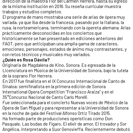
dirección de la maestra Flor del Carmen Herrera, hasta su egreso
de la misma institución en 2016. Su reseña curricular muestra
trabajos y estudios completos.
El programa de mano mostraba una serie de arias de ópera muy
variada, ya que iba desde la francesa, pasando por la italiana, la
rusa, la norteamericana, terminando con la opereta alemana. Arias
prácticamente desconocidas en los conciertos que
históricamente se han presentado en ediciones anteriores del
FAOT, pero que anticipaban una amplia gama de caracteres,
emociones, personajes, estados de ánimo muy contrastantes, y
con retos técnicos y musicales muy variados.
¿Quién es Rosa Dávila?
Originaria de Magdalena de Kino, Sonora. Es egresada de la
Licenciatura en Música de la Universidad de Sonora, bajo la tutela
de la soprano Flor Herrera.
En 2017 fue finalista en el IX Concurso Internacional de Canto de
Sinaloa; semifinalista en la primera edición de Sonora
International Opera Competition “Francisco Araiza” y en el
35°Concurso Nacional de Canto Carlo Morelli.
Fue seleccionada para el concierto Nuevas voces de México de la
Ópera de San Miguel y para representar a la Universidad de Sonora
en la noche de gala del Festival Alfonso Ortiz Tirado 2015.
Ha formado parte de producciones operísticas como Don
Pasquale, Las bodas de Fígaro, El elíxir de amor, El trovador y Sor
Angélica, interpretando a Suor Genovieffa. Recientemente debutó