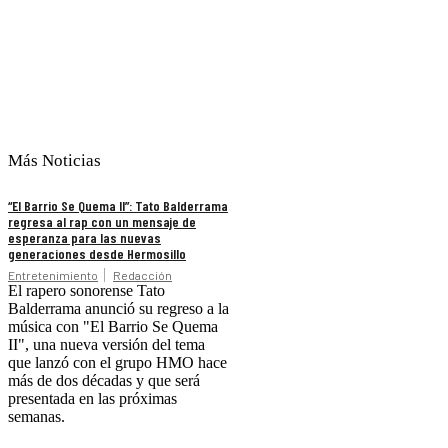
Más Noticias
“El Barrio Se Quema II”: Tato Balderrama
regresa al rap con un mensaje de
esperanza para las nuevas
generaciones desde Hermosillo
Entretenimiento
Redacción
El rapero sonorense Tato
Balderrama anunció su regreso a la
música con "El Barrio Se Quema
II", una nueva versión del tema
que lanzó con el grupo HMO hace
más de dos décadas y que será
presentada en las próximas
semanas.