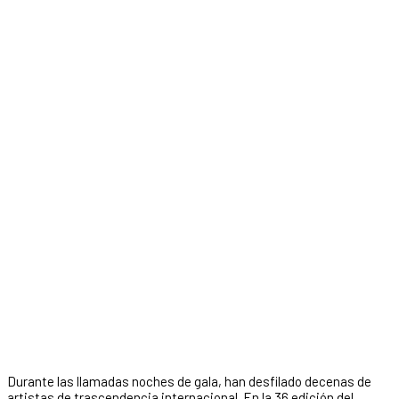
Durante las llamadas noches de gala, han desfilado decenas de
artistas de trascendencia internacional. En la 36 edición del