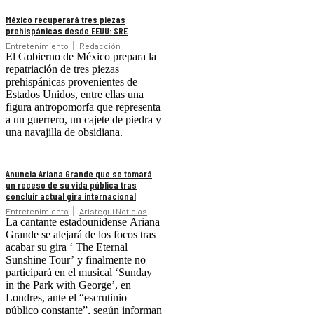
México recuperará tres piezas
prehispánicas desde EEUU: SRE
Entretenimiento
Redacción
El Gobierno de México prepara la
repatriación de tres piezas
prehispánicas provenientes de
Estados Unidos, entre ellas una
figura antropomorfa que representa
a un guerrero, un cajete de piedra y
una navajilla de obsidiana.
Anuncia Ariana Grande que se tomará
un receso de su vida pública tras
concluir actual gira internacional
Entretenimiento
Aristegui Noticias
La cantante estadounidense Ariana
Grande se alejará de los focos tras
acabar su gira ‘ The Eternal
Sunshine Tour’ y finalmente no
participará en el musical ‘Sunday
in the Park with George’, en
Londres, ante el “escrutinio
público constante”, según informan