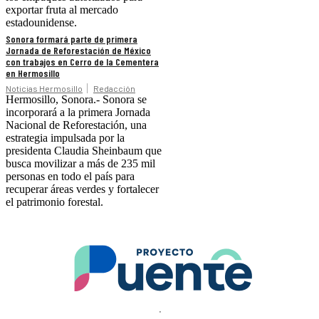
exportar fruta al mercado
estadounidense.
Sonora formará parte de primera
Jornada de Reforestación de México
con trabajos en Cerro de la Cementera
en Hermosillo
Noticias Hermosillo
Redacción
Hermosillo, Sonora.- Sonora se
incorporará a la primera Jornada
Nacional de Reforestación, una
estrategia impulsada por la
presidenta Claudia Sheinbaum que
busca movilizar a más de 235 mil
personas en todo el país para
recuperar áreas verdes y fortalecer
el patrimonio forestal.
.