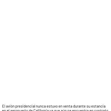
El avión presidencial nunca estuvo en venta durante su estancia
en el aeropuerto de California ya que aún se encuentra en contrato