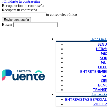
¿Olvidaste tu contraseña?
Recuperación de contraseña
Recupera tu contraseña
tu correo electrónico
Buscar
Informa
SEGU
HERM
MÉ
SO
MU
DEP
ENTRETENIMIE
SA
CIE
TECN
TRANSP
Especi
ENTREVISTAS ESPECIAL
VIDEO