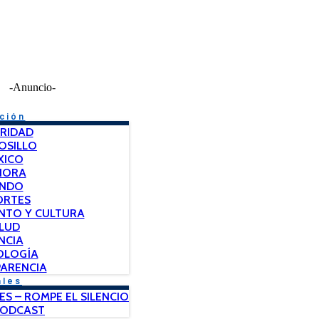
-Anuncio-
ción
RIDAD
OSILLO
XICO
NORA
NDO
ORTES
NTO Y CULTURA
LUD
NCIA
OLOGÍA
ARENCIA
ales
ES – ROMPE EL SILENCIO
PODCAST