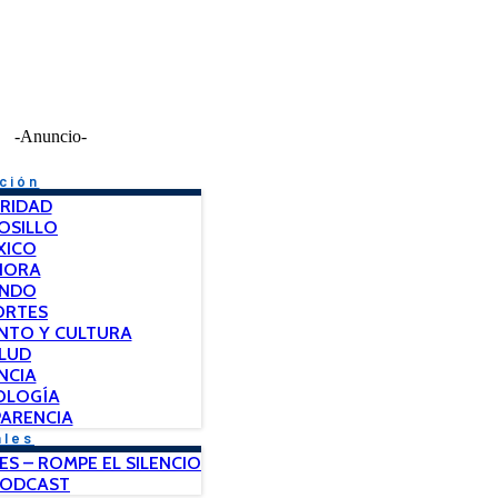
-Anuncio-
ción
RIDAD
OSILLO
XICO
NORA
NDO
ORTES
NTO Y CULTURA
LUD
NCIA
OLOGÍA
ARENCIA
ales
ES – ROMPE EL SILENCIO
PODCAST