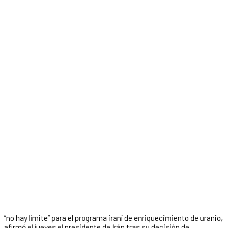
“no hay límite” para el programa iraní de enriquecimiento de uranio,
afirmó el jueves el presidente de Irán tras su decisión de