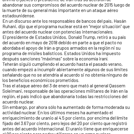
abandonar sus compromisos del acuerdo nuclear de 2015 luego de
la muerte de su general más importante en un ataque aéreo
estadounidense.
En un discurso ante los responsables de bancos del país, Hasán
Ruhani, dijo que el programa nuclear está en “mejor situación” que
antes del acuerdo nuclear con potencias internacionales.
El presidente de Estados Unidos, Donald Trump, retiró a su país
del acuerdo en mayo de 2018 debido en parte a que el pacto no
abordaba el apoyo de Irán a grupos armados en la región ni su
programa de misiles balísticos. Estados Unidos ha impuesto
después sanciones “máximas” sobre la economía iraní.
Teherán siguió cumpliendo el acuerdo hasta el pasado verano,
cuando empezó a incumplir abiertamente algunos de sus límites
señalando que no se atendría al acuerdo si no obtenía ninguno de
los beneficios económicos prometidos.
Tras el ataque aéreo del 3 de enero que mató al general Qassem
Soleimani, responsable de las operaciones militares de Irán en la
región, el país indicó que abandonaría todas las restricciones del
acuerdo nuclear.
Sin embargo, por ahora sólo ha aumentado de forma moderada su
actividad nuclear. En los últimos meses ha aumentado el
enriquecimiento de uranio al 4.5 por ciento, por encima del límite
fijado del 3.67 por ciento, pero lejos del 20 por ciento que registró
antes del acuerdo internacional. El uranio tiene que enriquecerse
al 90 por ciento para poder utilizarse en un arma nuclear.