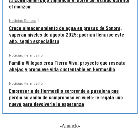
el monzón
Noticias Sonora
Crece almacenamiento de agua en presas de Sonora,
superan niveles de agosto 2025; podrían llenarse este
año, según especialista
Noticias Hermosillo
Familia Villegas crea Tierra Viva, proyecto que rescata
abejas y promueve vida sustentable en Hermosillo
Noticias Hermosillo
Empresaria de Hermosillo sorprende a pasajera que
perdió su anillo de compromiso en vuelo: le regala uno
nuevo para devolverle la esperanza
-Anuncio-