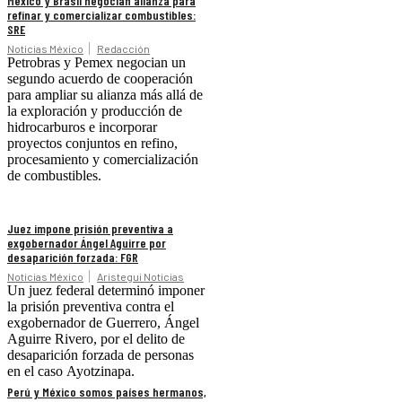
México y Brasil negocian alianza para
refinar y comercializar combustibles:
SRE
Noticias México
Redacción
Petrobras y Pemex negocian un
segundo acuerdo de cooperación
para ampliar su alianza más allá de
la exploración y producción de
hidrocarburos e incorporar
proyectos conjuntos en refino,
procesamiento y comercialización
de combustibles.
Juez impone prisión preventiva a
exgobernador Ángel Aguirre por
desaparición forzada: FGR
Noticias México
Aristegui Noticias
Un juez federal determinó imponer
la prisión preventiva contra el
exgobernador de Guerrero, Ángel
Aguirre Rivero, por el delito de
desaparición forzada de personas
en el caso Ayotzinapa.
Perú y México somos países hermanos,