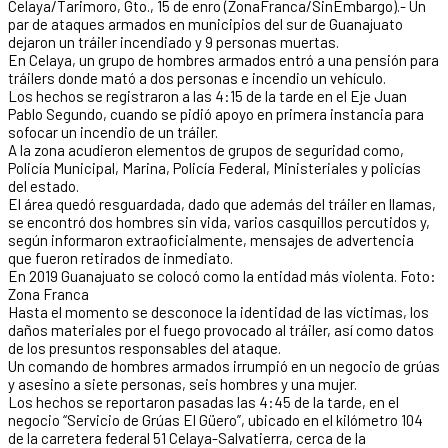
Celaya/Tarimoro, Gto., 15 de enro (ZonaFranca/SinEmbargo).- Un
par de ataques armados en municipios del sur de Guanajuato
dejaron un tráiler incendiado y 9 personas muertas.
En Celaya, un grupo de hombres armados entró a una pensión para
tráilers donde mató a dos personas e incendio un vehículo.
Los hechos se registraron a las 4:15 de la tarde en el Eje Juan
Pablo Segundo, cuando se pidió apoyo en primera instancia para
sofocar un incendio de un tráiler.
A la zona acudieron elementos de grupos de seguridad como,
Policía Municipal, Marina, Policía Federal, Ministeriales y policías
del estado.
El área quedó resguardada, dado que además del tráiler en llamas,
se encontró dos hombres sin vida, varios casquillos percutidos y,
según informaron extraoficialmente, mensajes de advertencia
que fueron retirados de inmediato.
En 2019 Guanajuato se colocó como la entidad más violenta. Foto:
Zona Franca
Hasta el momento se desconoce la identidad de las víctimas, los
daños materiales por el fuego provocado al tráiler, así como datos
de los presuntos responsables del ataque.
Un comando de hombres armados irrumpió en un negocio de grúas
y asesino a siete personas, seis hombres y una mujer.
Los hechos se reportaron pasadas las 4:45 de la tarde, en el
negocio “Servicio de Grúas El Güero”, ubicado en el kilómetro 104
de la carretera federal 51 Celaya-Salvatierra, cerca de la