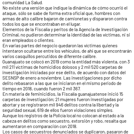
comunidad La Salud.
No existe una versión que indique la dinámica de cómo ocurrió el
ataque, sólo se sabe de forma extra oficial que, hombres con
armas de alto calibre bajaron de camionetas y dispararon contra
todos los que se encontraban en el lugar.
Elementos de la Fiscalía y peritos de la Agencia de Investigación
Criminal, no pudieron determinar la identidad de las víctimas, ni si
eran empleados o clientes.
En varias partes del negocio quedaron las víctimas quienes
intentaron ocultarse entre los vehículos, de ahí que se encontrarán
varios casquillos percutidos de diferente calibre.
Guanajuato se colocó en 2019 como la entidad más violenta, con 3
mil 211 víctimas de homicidios dolosos y 2 mil 520 carpetas de
investigación iniciadas por ese delito, de acuerdo con datos del
SESNSP de enero a noviembre. Las investigaciones por dicho
delito rebasaron a las que se iniciaron en el mismo periodo de
tiempo en 2018, cuando fueron 2 mil 367.
En materia de feminicidios, la Fiscalía guanajuatense inició 15
carpetas de investigación; 21 mujeres fueron investigadas por
abortar y se registraron mil 946 delitos contra la libertad y la
seguridad sexual, 619 de ellos fueron violaciones simples.
Aunque los registros de la Policía local no colocan al estado a la
cabeza en delitos como secuestro, extorsión y robo, resalta que
aumentaron en comparación con 2018.
Los casos de secuestros denunciados se duplicaron, pasaron de