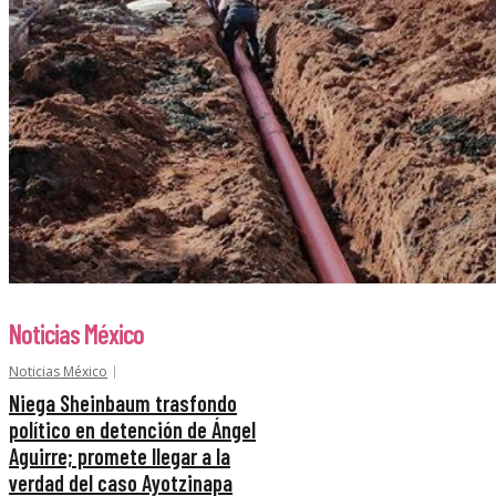
Noticias México
Noticias México
Niega Sheinbaum trasfondo
político en detención de Ángel
Aguirre; promete llegar a la
verdad del caso Ayotzinapa