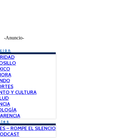
-Anuncio-
ción
RIDAD
OSILLO
XICO
NORA
NDO
ORTES
NTO Y CULTURA
LUD
NCIA
OLOGÍA
ARENCIA
ales
ES – ROMPE EL SILENCIO
PODCAST