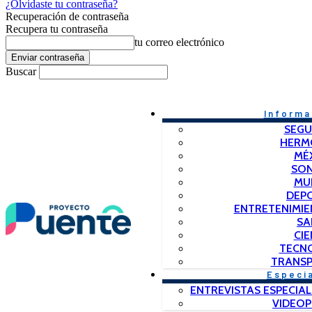
¿Olvidaste tu contraseña?
Recuperación de contraseña
Recupera tu contraseña
tu correo electrónico
Buscar
Informa
SEGU
HERM
MÉ
SO
MU
DEP
ENTRETENIMIE
SA
CIE
TECN
TRANSP
Especi
ENTREVISTAS ESPECIAL
VIDEO