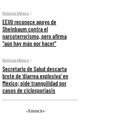
Noticias México
EEUU reconoce apoyo de
Sheinbaum contra el
narcoterrorismo, pero afirma
“aún hay más por hacer”
Noticias México
Secretario de Salud descarta
brote de ‘diarrea explosiva’ en
México; pide tranquilidad por
casos de ciclosporiasis
-Anuncio-