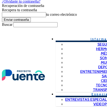
¿Olvidaste tu contraseña?
Recuperación de contraseña
Recupera tu contraseña
tu correo electrónico
Buscar
Informa
SEGU
HERM
MÉ
SO
MU
DEP
ENTRETENIMIE
SA
CIE
TECN
TRANSP
Especi
ENTREVISTAS ESPECIAL
VIDEO