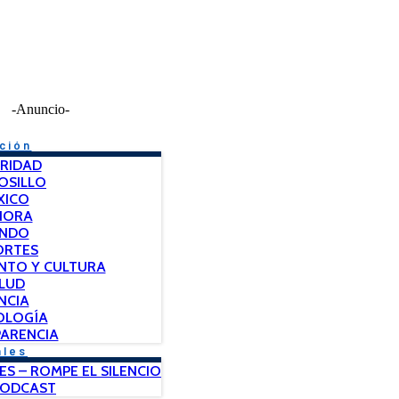
-Anuncio-
ción
RIDAD
OSILLO
XICO
NORA
NDO
ORTES
NTO Y CULTURA
LUD
NCIA
OLOGÍA
ARENCIA
ales
ES – ROMPE EL SILENCIO
PODCAST