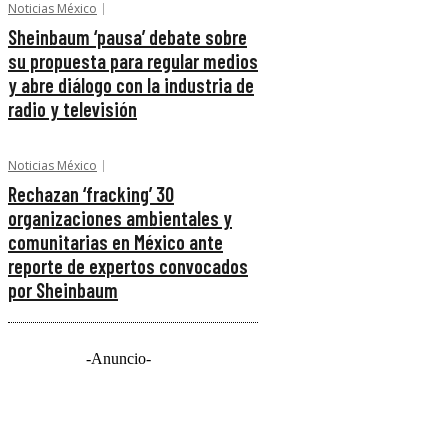
Noticias México
Sheinbaum ‘pausa’ debate sobre
su propuesta para regular medios
y abre diálogo con la industria de
radio y televisión
Noticias México
Rechazan ‘fracking’ 30
organizaciones ambientales y
comunitarias en México ante
reporte de expertos convocados
por Sheinbaum
-Anuncio-