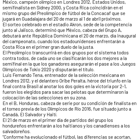
México, campeón olímpico en Londres 2012, Estados Unidos,
semifinalista en Sídney 2000, y Costa Rica coincidirán en el
mismo grupo del Preolímpico de fútbol de la Concacaf que se
jugará en Guadalajara del 20 de marzo al 1 de abril próximos.
El sorteo celebrado en el estadio Akron, sede de la competencia
junto al Jalisco, determinó que México, cabeza del Grupo A,
debutará ante República Dominicana el 20 de marzo, día inaugural
del campeonato, cuando los estadounidenses enfrentarán a
Costa Rica en el primer gran duelo de la justa.
El Preolímpico transcurrirá en dos grupos por el sistema todos
contra todos, de cada uno se clasificarán los dos mejores a la
semifinal en la que los ganadores asegurarán el pase a los Juegos
Olímpicos de Tokio 2020 y disputarán el título.
Luis Fernando Tena, entrenador de la selección mexicana en
Londres 2012, y el delantero Oribe Peralta, héroe del triunfo en la
final contra Brasil al anotar los dos goles en la victoria por 2-1,
fueron los elegidos para sacar las pelotas que determinaron la
colocación de las selecciones en su zona.
En el B, Honduras, cabeza de serie por su condición de finalista en
el torneo previa de los Olímpicos de Río 2016, fue situado junto a
Canadá, El Salvador y Haití.
El 21 de marzo en el primer día de partidos del grupo los
hondureños enfrentarán a los haitianos y los canadienses a los
salvadoreños.
“Conforme ha evolucionado el fútbol, las diferencias se acortan,