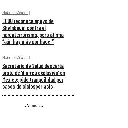
Noticias México
EEUU reconoce apoyo de
Sheinbaum contra el
narcoterrorismo, pero afirma
“aún hay más por hacer”
Noticias México
Secretario de Salud descarta
brote de ‘diarrea explosiva’ en
México; pide tranquilidad por
casos de ciclosporiasis
-Anuncio-