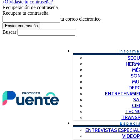
¿Olvidaste tu contraseña?
Recuperación de contraseña
Recupera tu contraseña
tu correo electrónico
Buscar
Informa
SEGU
HERM
MÉ
SO
MU
DEP
ENTRETENIMIE
SA
CIE
TECN
TRANSP
Especi
ENTREVISTAS ESPECIAL
VIDEO