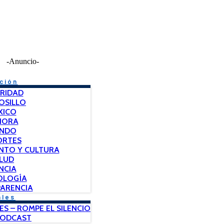
-Anuncio-
ción
RIDAD
OSILLO
XICO
NORA
NDO
ORTES
NTO Y CULTURA
LUD
NCIA
OLOGÍA
ARENCIA
ales
ES – ROMPE EL SILENCIO
PODCAST