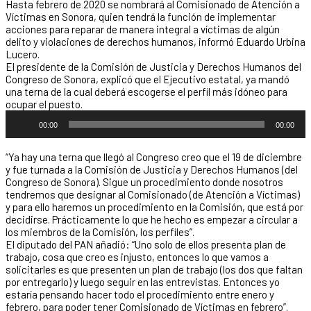
Hasta febrero de 2020 se nombrará al Comisionado de Atención a
Víctimas en Sonora, quien tendrá la función de implementar
acciones para reparar de manera integral a víctimas de algún
delito y violaciones de derechos humanos, informó Eduardo Urbina
Lucero.
El presidente de la Comisión de Justicia y Derechos Humanos del
Congreso de Sonora, explicó que el Ejecutivo estatal, ya mandó
una terna de la cual deberá escogerse el perfil más idóneo para
ocupar el puesto.
Reproductor
00:00
00:00
de
audio
“Ya hay una terna que llegó al Congreso creo que el 19 de diciembre
y fue turnada a la Comisión de Justicia y Derechos Humanos (del
Congreso de Sonora). Sigue un procedimiento donde nosotros
tendremos que designar al Comisionado (de Atención a Víctimas)
y para ello haremos un procedimiento en la Comisión, que está por
decidirse. Prácticamente lo que he hecho es empezar a circular a
los miembros de la Comisión, los perfiles”.
El diputado del PAN añadió: “Uno solo de ellos presenta plan de
trabajo, cosa que creo es injusto, entonces lo que vamos a
solicitarles es que presenten un plan de trabajo (los dos que faltan
por entregarlo) y luego seguir en las entrevistas. Entonces yo
estaría pensando hacer todo el procedimiento entre enero y
febrero, para poder tener Comisionado de Víctimas en febrero”.