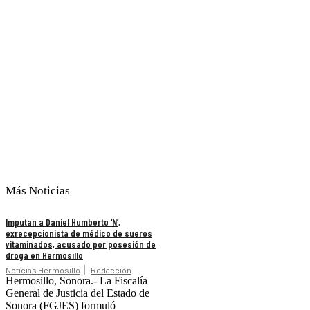
Más Noticias
Imputan a Daniel Humberto ‘N’,
exrecepcionista de médico de sueros
vitaminados, acusado por posesión de
droga en Hermosillo
Noticias Hermosillo
Redacción
Hermosillo, Sonora.- La Fiscalía
General de Justicia del Estado de
Sonora (FGJES) formuló