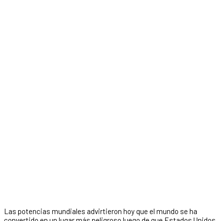
Las potencias mundiales advirtieron hoy que el mundo se ha
convertido en un lugar más peligroso luego de que Estados Unidos