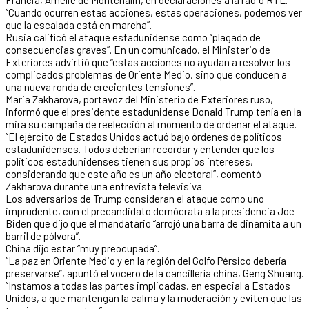
“Cuando ocurren estas acciones, estas operaciones, podemos ver
que la escalada está en marcha”.
Rusia calificó el ataque estadunidense como “plagado de
consecuencias graves”. En un comunicado, el Ministerio de
Exteriores advirtió que “estas acciones no ayudan a resolver los
complicados problemas de Oriente Medio, sino que conducen a
una nueva ronda de crecientes tensiones”.
Maria Zakharova, portavoz del Ministerio de Exteriores ruso,
informó que el presidente estadunidense Donald Trump tenía en la
mira su campaña de reelección al momento de ordenar el ataque.
“El ejército de Estados Unidos actuó bajo órdenes de políticos
estadunidenses. Todos deberían recordar y entender que los
políticos estadunidenses tienen sus propios intereses,
considerando que este año es un año electoral”, comentó
Zakharova durante una entrevista televisiva.
Los adversarios de Trump consideran el ataque como uno
imprudente, con el precandidato demócrata a la presidencia Joe
Biden que dijo que el mandatario “arrojó una barra de dinamita a un
barril de pólvora”.
China dijo estar “muy preocupada”.
“La paz en Oriente Medio y en la región del Golfo Pérsico debería
preservarse”, apuntó el vocero de la cancillería china, Geng Shuang.
“Instamos a todas las partes implicadas, en especial a Estados
Unidos, a que mantengan la calma y la moderación y eviten que las