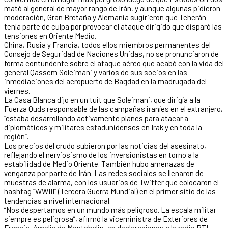
mató al general de mayor rango de Irán, y aunque algunas pidieron
moderación, Gran Bretaña y Alemania sugirieron que Teherán
tenía parte de culpa por provocar el ataque dirigido que disparó las
tensiones en Oriente Medio.
China, Rusia y Francia, todos ellos miembros permanentes del
Consejo de Seguridad de Naciones Unidas, no se pronunciaron de
forma contundente sobre el ataque aéreo que acabó con la vida del
general Qassem Soleimani y varios de sus socios en las
inmediaciones del aeropuerto de Bagdad en la madrugada del
viernes.
La Casa Blanca dijo en un tuit que Soleimani, que dirigía a la
Fuerza Quds responsable de las campañas iraníes en el extranjero,
“estaba desarrollando activamente planes para atacar a
diplomáticos y militares estadunidenses en Irak y en toda la
región”.
Los precios del crudo subieron por las noticias del asesinato,
reflejando el nerviosismo de los inversionistas en torno a la
estabilidad de Medio Oriente. También hubo amenazas de
venganza por parte de Irán. Las redes sociales se llenaron de
muestras de alarma, con los usuarios de Twitter que colocaron el
hashtag “WWIII” (Tercera Guerra Mundial) en el primer sitio de las
tendencias a nivel internacional.
“Nos despertamos en un mundo más peligroso. La escala militar
siempre es peligrosa”, afirmó la viceministra de Exteriores de
Francia, Amelie de Montchalin, en declaraciones a la radio RTL.