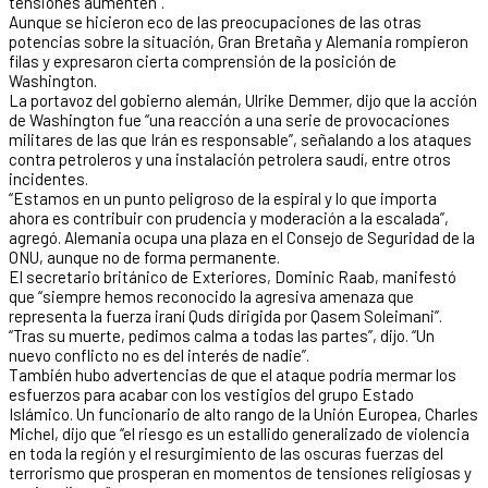
tensiones aumenten”.
Aunque se hicieron eco de las preocupaciones de las otras
potencias sobre la situación, Gran Bretaña y Alemania rompieron
filas y expresaron cierta comprensión de la posición de
Washington.
La portavoz del gobierno alemán, Ulrike Demmer, dijo que la acción
de Washington fue “una reacción a una serie de provocaciones
militares de las que Irán es responsable”, señalando a los ataques
contra petroleros y una instalación petrolera saudí, entre otros
incidentes.
“Estamos en un punto peligroso de la espiral y lo que importa
ahora es contribuir con prudencia y moderación a la escalada”,
agregó. Alemania ocupa una plaza en el Consejo de Seguridad de la
ONU, aunque no de forma permanente.
El secretario británico de Exteriores, Dominic Raab, manifestó
que “siempre hemos reconocido la agresiva amenaza que
representa la fuerza iraní Quds dirigida por Qasem Soleimani”.
“Tras su muerte, pedimos calma a todas las partes”, dijo. “Un
nuevo conflicto no es del interés de nadie”.
También hubo advertencias de que el ataque podría mermar los
esfuerzos para acabar con los vestigios del grupo Estado
Islámico. Un funcionario de alto rango de la Unión Europea, Charles
Michel, dijo que “el riesgo es un estallido generalizado de violencia
en toda la región y el resurgimiento de las oscuras fuerzas del
terrorismo que prosperan en momentos de tensiones religiosas y